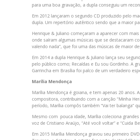
para uma boa gravação, a dupla conseguiu um recon
Em 2012 lançaram o segundo CD produzido pelo mae
dupla. Um repertório autêntico sendo que a maior pa
Henrique & Juliano começaram a aparecer com mais 
onde saíram algumas músicas que se destacaram como
valendo nada”, que foi uma das músicas de maior de
Em 2014 a dupla Henrique & Juliano lança seu segund
pelo público como; Recaídas e Eu sou Gordinho. A g
Garrincha em Brasília foi palco de um verdadeiro esp
Marília Mendonça
Marília Mendonça é goiana, e tem apenas 20 anos. 
compositora, contribuindo com a canção “Minha Hera
período, Marília compôs também “Vai ter balanga”
Mesmo com pouca idade, Marília coleciona grandes
voz de Cristiano Araújo, “Até você voltar” e “Cuida 
Em 2015 Marília Mendonça gravou seu primeiro DVD,