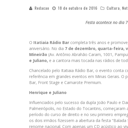
Redacao
18 de outubro de 2016
Cultura
,
Not
Festa acontece no dia 7
O
Itatiaia Rádio Bar
completa três anos e promove
aniversário. No dia
7 de dezembro, quarta-feira, v
Mineirão
(Av. Antônio Abrahão Caram, 1001, Pampulh
e Juliano,
e a cantora mais tocada nas rádios de tod
Chancelado pelo Itatiaia Rádio Bar, o evento conta
referência em grandes eventos em Minas Gerais. O pú
Bar, Front Stage e Camarote Premium.
Henrique e Juliano
Influenciados pelo sucesso da dupla João Paulo e D
Palmeirópolis, no Estado do Tocantins, começaram a 
período do curso de direito e no seu primeiro empr
os dois irmãos fizessem a abertura da festa “Balada
renome nacional. Com apenas um CD acústico ao viv