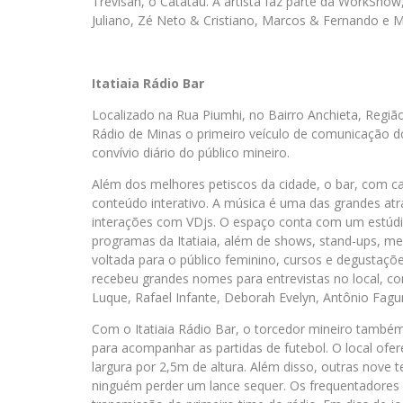
Trevisan, o Catatau. A artista faz parte da WorkSho
Juliano, Zé Neto & Cristiano, Marcos & Fernando e M
Itatiaia Rádio Bar
Localizado na Rua Piumhi, no Bairro Anchieta, Região
Rádio de Minas o primeiro veículo de comunicação d
convívio diário do público mineiro.
Além dos melhores petiscos da cidade, o bar, com
conteúdo interativo. A música é uma das grandes a
interações com VDjs. O espaço conta com um estúdio
programas da Itatiaia, além de shows, stand-ups, 
voltada para o público feminino, cursos e degustações
recebeu grandes nomes para entrevistas no local, c
Luque, Rafael Infante, Deborah Evelyn, Antônio Fagu
Com o Itatiaia Rádio Bar, o torcedor mineiro tamb
para acompanhar as partidas de futebol. O local ofe
largura por 2,5m de altura. Além disso, outras nove 
ninguém perder um lance sequer. Os frequentadores 