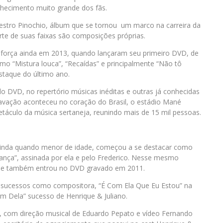
hecimento muito grande dos fãs.
stro Pinochio, álbum que se tornou um marco na carreira da
rte de suas faixas são composições próprias.
força ainda em 2013, quando lançaram seu primeiro DVD, de
 “Mistura louca”, “Recaídas” e principalmente “Não tô
staque do último ano.
o DVD, no repertório músicas inéditas e outras já conhecidas
ravação aconteceu no coração do Brasil, o estádio Mané
etáculo da música sertaneja, reunindo mais de 15 mil pessoas.
Ainda quando menor de idade, começou a se destacar como
nça”, assinada por ela e pelo Frederico. Nesse mesmo
 que também entrou no DVD gravado em 2011.
 sucessos como compositora, “É Com Ela Que Eu Estou” na
Bem Dela” sucesso de Henrique & Juliano.
 com direção musical de Eduardo Pepato e vídeo Fernando