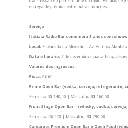
transmissão do primeiro time do rádio. Em dias de 
entrega de prêmios entre outras atrações.
Serviço
Itatiaia Rádio Bar comemora 3 anos com shows 
Local:
Esplanada do Mineirão – Av. Antônio Abrahã
Data e horário:
7 de dezembro (quarta-feira, véspera
Valores dos ingressos:
Pista:
R$ 60
Prime Open Bar (
vodka, cerveja, refrigerante, c
Feminino R$ 140,00 | Masculino R$ 160,00
Front Stage Open Bar – (
whisky, vodka, cerveja,
Feminino: R$ 220 | Masculino: R$ 290,00
Camarote Premium Open Bar e Open Food (w
hi