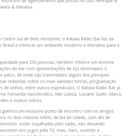
w, escritório de agenciamento que possui no cast Henrique &
aiara & Maraísa.
 Centro-Sul de Belo Horizonte, o Itatiaia Rádio Bar faz da
o Brasil a oferecer um ambiente moderno e interativo para o
 capacidade para 250 pessoas, também oferece um enorme
trações do bar com apresentações de Djs renomados e
 palco, de onde são transmitidos alguns dos principais
mesas redondas sobre os mais variados temas, programação
 de vinhos, entre outros espetáculos. O Itatiaia Rádio Bar já
omo Fernanda Vasconcellos, Mel Lisboa, Luciano Szafir, Marco
ndes e muitos outros.
ém ganhou um exclusivo ponto de encontro com os amigos
rece os dois maiores telões de led da cidade, com 4m de
televisões estão espalhadas pelo salão, não deixando
assistem aos jogos pela TV, mas, claro, ouvindo a