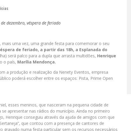
ícias
 de dezembro, véspera de feriado
, mais uma vez, uma grande festa para comemorar o seu
éspera de feriado, a partir das 18h, a Esplanada do
a) será palco para a dupla que arrasta multidões,
Henrique
o o país,
Marília Mendonça.
 com a produção e realização da Nenety Eventos, empresa
blico poderá escolher entre os espaços: Pista, Prime Open
aniel, esses meninos, que nasceram na pequena cidade de
se apresentar nas rádios do município. Ainda no primeiro
ego, Henrique conseguiu através da ajuda de amigos com que
 Sertaneja”, que contou com a presença de cantores de
o gravado numa festa particular sem os recursos necessários