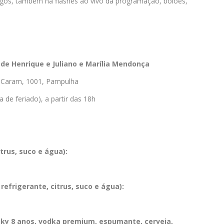
jogos, também há flashes ao vivo da programação, bolões,
de Henrique e Juliano e Marília Mendonça
o Caram, 1001, Pampulha
 de feriado), a partir das 18h
itrus, suco e água):
 refrigerante, citrus, suco e água):
sky 8 anos, vodka premium, espumante, cerveja,