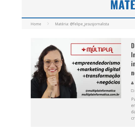
MATÉ
APÓS SAIR DA KONDZILLA, DJ DANNY A
Home
Matéria: @felipe_jesusjornalista
D
I
i
n
Pa
e
da
cr