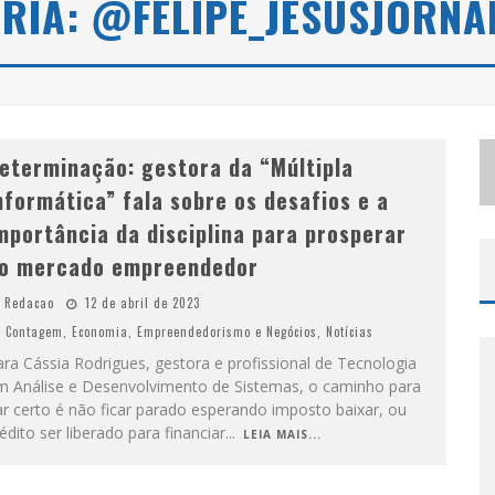
RIA: @FELIPE_JESUSJORNA
S
ELO MODA MUSIC CONFIRMA BEL COSTA NO PALCO TALENTOS DA TERRA DO PEDRO LEOPOLDO RODEIO SHOW
LBUQUERQUE INICIA NOVA FASE
eterminação: gestora da “Múltipla
nformática” fala sobre os desafios e a
mportância da disciplina para prosperar
o mercado empreendedor
Redacao
12 de abril de 2023
Contagem
,
Economia
,
Empreendedorismo e Negócios
,
Notícias
ra Cássia Rodrigues, gestora e profissional de Tecnologia
m Análise e Desenvolvimento de Sistemas, o caminho para
r certo é não ficar parado esperando imposto baixar, ou
édito ser liberado para financiar
...
LEIA MAIS...