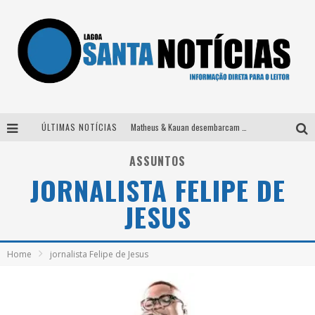
ÚLTIMAS NOTÍCIAS
Matheus & Kauan desembarcam em BH na véspera de feriado para a gravação do projeto “Astral” com participação de Simone Mendes
Paraná e Willian & Wesley se apresentam no Carretão Trevo Contagem nesta sexta-feira
ASSUNTOS
JORNALISTA FELIPE DE
Selo Moda Music confirma Bel Costa no palco Talentos da Terra do Pedro Leopoldo Rodeio Show
JESUS
Após sair da KondZilla, DJ Danny Albuquerque inicia nova fase
Home
jornalista Felipe de Jesus