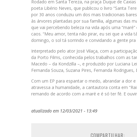
Rodado em Santa Tereza, na praça Duque de Caxias –
poeta Libério Neves, que publicou o livro “Santa Ter
por 30 anos conduziu um dos mais tradicionais bares 
às árvores plantadas por sua família, algumas das m
que vai percebendo beleza na vida após uma “maré” 
caos. “Meu amor, tenta não pirar, eu sei que a vida 
domingo, o sol tá sorrindo e convidando a gente pra 
Interpretado pelo ator José Vilaça, com a participaç
da Porto Films, conhecida pelos trabalhos com as ta
Macedo – da Kondzilla –, e produzido por Luciana Le
Fernanda Souza, Suzana Pires, Fernanda Rodrigues, Dr
Com um EP para espantar o medo, abrandar a dor e re
atravessa a humanidade, a cantautora conta em “Rai
remando de acordo com a maré e é só ter fé. E ouvi
atualizado em 12/03/2021 - 13:49
COMPARTILHAR: