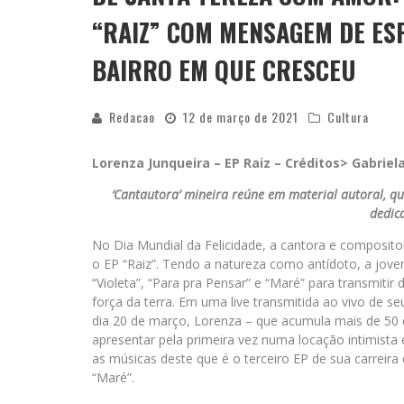
“RAIZ” COM MENSAGEM DE ES
BAIRRO EM QUE CRESCEU
Redacao
12 de março de 2021
Cultura
Lorenza Junqueira – EP Raiz – Créditos> Gabriela 
‘Cantautora’ mineira reúne em material autoral, qu
dedic
No Dia Mundial da Felicidade, a cantora e composito
o EP “Raiz”. Tendo a natureza como antídoto, a jove
“Violeta”, “Para pra Pensar” e “Maré” para transmitir
força da terra. Em uma live transmitida ao vivo de se
dia 20 de março, Lorenza – que acumula mais de 50 c
apresentar pela primeira vez numa locação intimista
as músicas deste que é o terceiro EP de sua carreir
“Maré”.