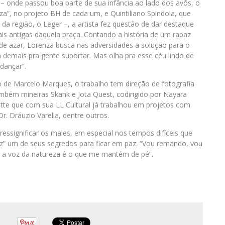
 onde passou boa parte de sua infância ao lado dos avôs, o
eza”, no projeto BH de cada um, e Quintiliano Spindola, que
da região, o Leger –, a artista fez questão de dar destaque
ais antigas daquela praça. Contando a história de um rapaz
de azar, Lorenza busca nas adversidades a solução para o
tá demais pra gente suportar. Mas olha pra esse céu lindo de
dançar”.
ão de Marcelo Marques, o trabalho tem direção de fotografia
mbém mineiras Skank e Jota Quest, codirigido por Nayara
itte que com sua LL Cultural já trabalhou em projetos com
. Dráuzio Varella, dentre outros.
ssignificar os males, em especial nos tempos difíceis que
z” um de seus segredos para ficar em paz: “Vou remando, vou
r a voz da natureza é o que me mantém de pé”.