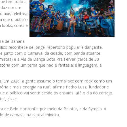
 que tem tudo a
traduz em um
 axé, releituras
ra que o público
 looks, cores e
Asa de Banana
ico reconhece de longe: repertório popular e dançante,
sce junto com o Carnaval da cidade, com banda atuante
mistas) e a Ala de Dança Bota Pra Ferver (cerca de 30
jetória com um tema que não é fantasia: é linguagem, é
s. Em 2026, a gente assume o tema ‘axé com rock’ como um
ória e mais energia na rua”, afirma Pedro Lusz, fundador e
ue o público vai sentir desde os ensaios, até o dia do cortejo.
e”, disse.
a de Belo Horizonte, por meio da Belotur, e da Sympla. A
o de carnaval na capital mineira.