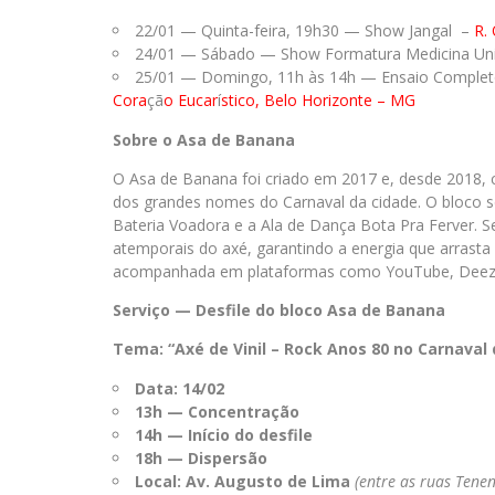
22/01 — Quinta-feira, 19h30 — Show Jangal –
R.
24/01 — Sábado — Show Formatura Medicina Uni
25/01 — Domingo, 11h às 14h — Ensaio Comple
Cora
çã
o Eucar
í
stico, Belo Horizonte – MG
Sobre o Asa de Banana
O Asa de Banana foi criado em 2017 e, desde 2018, 
dos grandes nomes do Carnaval da cidade. O bloco se
Bateria Voadora e a Ala de Dança Bota Pra Ferver. S
atemporais do axé, garantindo a energia que arrast
acompanhada em plataformas como YouTube, Deezer 
Serviço — Desfile do bloco Asa de Banana
Tema: “Axé de Vinil – Rock Anos 80 no Carnaval
Data:
14/02
13h — Concentração
14h — Início do desfile
18h — Dispersão
Local:
Av. Augusto de Lima
(entre as ruas Tene