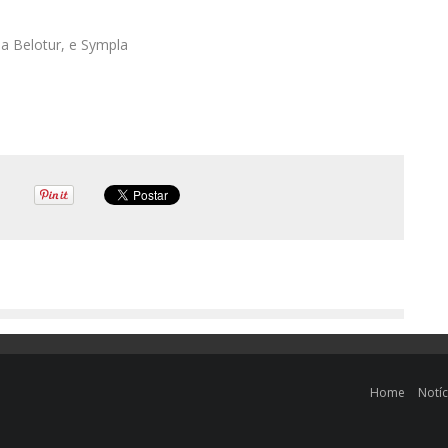
da Belotur, e Sympla
Home
Notíc