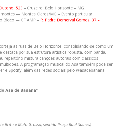
 Outono, 523
– Cruzeiro, Belo Horizonte – MG
montes — Montes Claros/MG – Evento particular
to Bloco — CF AMP –
R. Padre Demerval Gomes, 37 –
corteja as ruas de Belo Horizonte, consolidando-se como um
 destaca por sua estrutura artística robusta, com banda,
eu repertório mistura canções autorais com clássicos
a multidões. A programação musical do Asa também pode ser
e Spotify, além das redes sociais pelo @asadebanana.
 do Asa de Banana”
nte Brito e Mato Grosso, sentido Praça Raul Soares)