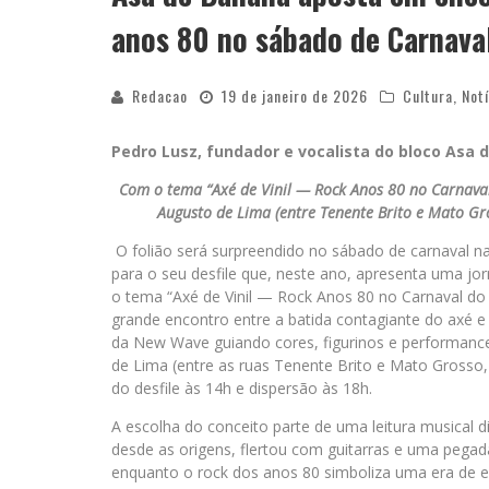
anos 80 no sábado de Carnava
Redacao
19 de janeiro de 2026
Cultura
,
Notí
Pedro Lusz, fundador e vocalista do bloco Asa 
Com o tema “Axé de Vinil — Rock Anos 80 no Carnaval 
Augusto de Lima (entre Tenente Brito e Mato Gro
O folião será surpreendido no sábado de carnaval n
para o seu desfile que, neste ano, apresenta uma jor
o tema “Axé de Vinil — Rock Anos 80 no Carnaval do
grande encontro entre a batida contagiante do axé e a
da New Wave guiando cores, figurinos e performances
de Lima (entre as ruas Tenente Brito e Mato Grosso,
do desfile às 14h e dispersão às 18h.
A escolha do conceito parte de uma leitura musical di
desde as origens, flertou com guitarras e uma pegada
enquanto o rock dos anos 80 simboliza uma era de 