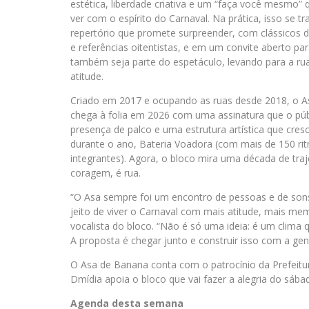
estética, liberdade criativa e um “faça você mesmo”
ver com o espírito do Carnaval. Na prática, isso se 
repertório que promete surpreender, com clássicos do
e referências oitentistas, e em um convite aberto pa
também seja parte do espetáculo, levando para a rua
atitude.
Criado em 2017 e ocupando as ruas desde 2018, o 
chega à folia em 2026 com uma assinatura que o públ
presença de palco e uma estrutura artística que cre
durante o ano, Bateria Voadora (com mais de 150 rit
integrantes). Agora, o bloco mira uma década de tra
coragem, é rua.
“O Asa sempre foi um encontro de pessoas e de son
jeito de viver o Carnaval com mais atitude, mais mem
vocalista do bloco. “Não é só uma ideia: é um clima q
A proposta é chegar junto e construir isso com a gent
O Asa de Banana conta com o patrocínio da Prefeitur
Dmídia apoia o bloco que vai fazer a alegria do sábad
Agenda desta semana