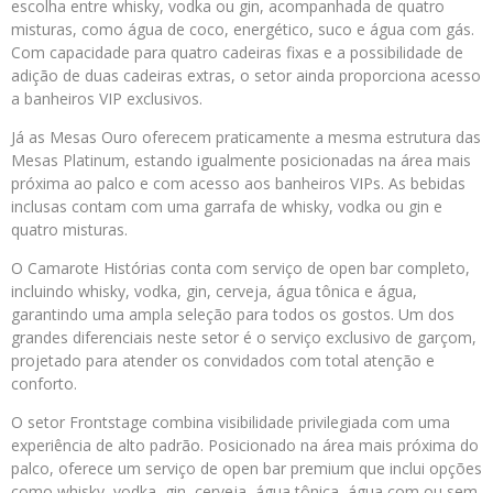
escolha entre whisky, vodka ou gin, acompanhada de quatro
misturas, como água de coco, energético, suco e água com gás.
Com capacidade para quatro cadeiras fixas e a possibilidade de
adição de duas cadeiras extras, o setor ainda proporciona acesso
a banheiros VIP exclusivos.
Já as Mesas Ouro oferecem praticamente a mesma estrutura das
Mesas Platinum, estando igualmente posicionadas na área mais
próxima ao palco e com acesso aos banheiros VIPs. As bebidas
inclusas contam com uma garrafa de whisky, vodka ou gin e
quatro misturas.
O Camarote Histórias conta com serviço de open bar completo,
incluindo whisky, vodka, gin, cerveja, água tônica e água,
garantindo uma ampla seleção para todos os gostos. Um dos
grandes diferenciais neste setor é o serviço exclusivo de garçom,
projetado para atender os convidados com total atenção e
conforto.
O setor Frontstage combina visibilidade privilegiada com uma
experiência de alto padrão. Posicionado na área mais próxima do
palco, oferece um serviço de open bar premium que inclui opções
como whisky, vodka, gin, cerveja, água tônica, água com ou sem