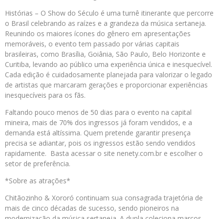
Histórias – O Show do Século é uma turnê itinerante que percorre
o Brasil celebrando as raízes e a grandeza da música sertaneja.
Reunindo os maiores ícones do gênero em apresentações
memoráveis, o evento tem passado por várias capitais
brasileiras, como Brasília, Goiânia, São Paulo, Belo Horizonte e
Curitiba, levando ao público uma experiência única e inesquecível.
Cada edição é cuidadosamente planejada para valorizar o legado
de artistas que marcaram gerações e proporcionar experiências
inesquecíveis para os fãs.
Faltando pouco menos de 50 dias para o evento na capital
mineira, mais de 70% dos ingressos já foram vendidos, e a
demanda está altíssima. Quem pretende garantir presença
precisa se adiantar, pois os ingressos estão sendo vendidos
rapidamente. Basta acessar o site nenety.com.br e escolher o
setor de preferência.
*Sobre as atrações*
Chitãozinho & Xororó continuam sua consagrada trajetória de
mais de cinco décadas de sucesso, sendo pioneiros na
modernização da música sertaneja. A dupla coleciona marcos