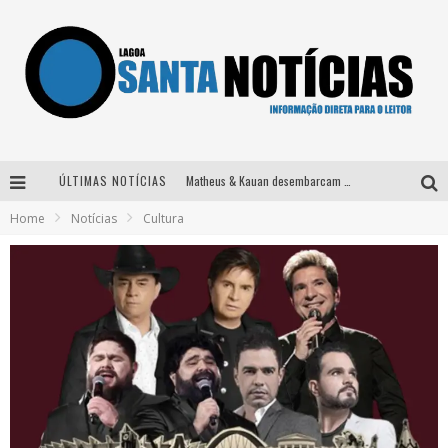
ÚLTIMAS NOTÍCIAS
Matheus & Kauan desembarcam em BH na véspera de feriado para a gravação do projeto “Astral” com participação de Simone Mendes
Home
Notícias
Cultura
Paraná e Willian & Wesley se apresentam no Carretão Trevo Contagem nesta sexta-feira
Selo Moda Music confirma Bel Costa no palco Talentos da Terra do Pedro Leopoldo Rodeio Show
Após sair da KondZilla, DJ Danny Albuquerque inicia nova fase