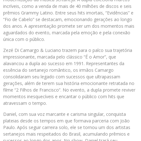
incríveis, como a venda de mais de 40 milhões de discos e seis
prêmios Grammy Latino. Entre seus hits imortais, “Evidências” e
“Fio de Cabelo” se destacam, emocionando gerações ao longo
dos anos. A apresentação promete ser um dos momentos mais
aguardados do evento, marcada pela emoção e pela conexão
única com o público.
Zezé Di Camargo & Luciano trazem para o palco sua trajetória
impressionante, marcada pelo clássico “É o Amor”, que
alavancou a dupla ao sucesso em 1991. Representantes da
essência do sertanejo romântico, os irmãos Camargo
consolidaram seu legado com sucessos que ultrapassam
gerações, além de terem sua história emocionante retratada no
filme “2 Filhos de Francisco”. No evento, a dupla promete reviver
momentos inesquecíveis e encantar o público com hits que
atravessam o tempo.
Daniel, com sua voz marcante e carisma singular, conquista
plateias desde os tempos em que formava parceria com João
Paulo. Após seguir carreira solo, ele se tornou um dos artistas
sertanejos mais respeitados do Brasil, acumulando prêmios e
sucessos ao longo dos anos. No show, Daniel trará seu