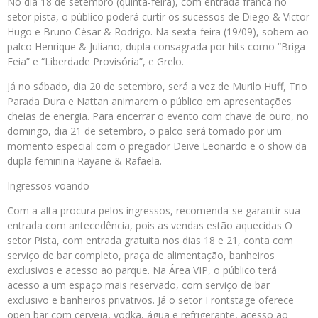
No dia 18 de setembro (quinta-feira), com entrada franca no
setor pista, o público poderá curtir os sucessos de Diego & Victor
Hugo e Bruno César & Rodrigo. Na sexta-feira (19/09), sobem ao
palco Henrique & Juliano, dupla consagrada por hits como “Briga
Feia” e “Liberdade Provisória”, e Grelo.
Já no sábado, dia 20 de setembro, será a vez de Murilo Huff, Trio
Parada Dura e Nattan animarem o público em apresentações
cheias de energia. Para encerrar o evento com chave de ouro, no
domingo, dia 21 de setembro, o palco será tomado por um
momento especial com o pregador Deive Leonardo e o show da
dupla feminina Rayane & Rafaela.
Ingressos voando
Com a alta procura pelos ingressos, recomenda-se garantir sua
entrada com antecedência, pois as vendas estão aquecidas O
setor Pista, com entrada gratuita nos dias 18 e 21, conta com
serviço de bar completo, praça de alimentação, banheiros
exclusivos e acesso ao parque. Na Área VIP, o público terá
acesso a um espaço mais reservado, com serviço de bar
exclusivo e banheiros privativos. Já o setor Frontstage oferece
open bar com cerveja, vodka, água e refrigerante, acesso ao