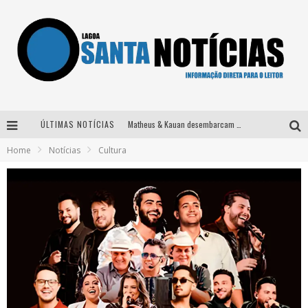
ÚLTIMAS NOTÍCIAS
Matheus & Kauan desembarcam em BH na véspera de feriado para a gravação do projeto “Astral” com participação de Simone Mendes
Home
Notícias
Cultura
Paraná e Willian & Wesley se apresentam no Carretão Trevo Contagem nesta sexta-feira
Selo Moda Music confirma Bel Costa no palco Talentos da Terra do Pedro Leopoldo Rodeio Show
Após sair da KondZilla, DJ Danny Albuquerque inicia nova fase