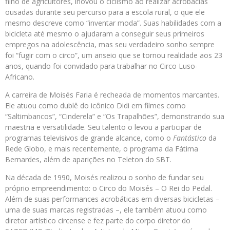
filho de agricultores, inovou o ciclismo ao realizar acrobacias
ousadas durante seu percurso para a escola rural, o que ele
mesmo descreve como “inventar moda”. Suas habilidades com a
bicicleta até mesmo o ajudaram a conseguir seus primeiros
empregos na adolescência, mas seu verdadeiro sonho sempre
foi “fugir com o circo”, um anseio que se tornou realidade aos 23
anos, quando foi convidado para trabalhar no Circo Luso-
Africano.
A carreira de Moisés Faria é recheada de momentos marcantes.
Ele atuou como dublê do icônico Didi em filmes como
“Saltimbancos”, “Cinderela” e “Os Trapalhões”, demonstrando sua
maestria e versatilidade. Seu talento o levou a participar de
programas televisivos de grande alcance, como o
Fantástico
da
Rede Globo, e mais recentemente, o programa da Fátima
Bernardes, além de aparições no Teleton do SBT.
Na década de 1990, Moisés realizou o sonho de fundar seu
próprio empreendimento: o Circo do Moisés – O Rei do Pedal.
Além de suas performances acrobáticas em diversas bicicletas –
uma de suas marcas registradas –, ele também atuou como
diretor artístico circense e fez parte do corpo diretor do