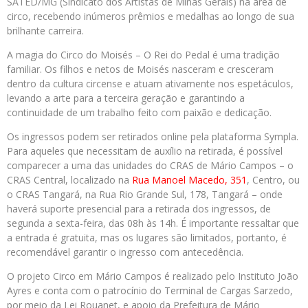
SATED/MG (Sindicato dos Artistas de Minas Gerais) na área de
circo, recebendo inúmeros prêmios e medalhas ao longo de sua
brilhante carreira.
A magia do Circo do Moisés – O Rei do Pedal é uma tradição
familiar. Os filhos e netos de Moisés nasceram e cresceram
dentro da cultura circense e atuam ativamente nos espetáculos,
levando a arte para a terceira geração e garantindo a
continuidade de um trabalho feito com paixão e dedicação.
Os ingressos podem ser retirados online pela plataforma Sympla.
Para aqueles que necessitam de auxílio na retirada, é possível
comparecer a uma das unidades do CRAS de Mário Campos – o
CRAS Central, localizado na
Rua Manoel Macedo, 351
, Centro, ou
o CRAS Tangará, na Rua Rio Grande Sul, 178, Tangará – onde
haverá suporte presencial para a retirada dos ingressos, de
segunda a sexta-feira, das 08h às 14h. É importante ressaltar que
a entrada é gratuita, mas os lugares são limitados, portanto, é
recomendável garantir o ingresso com antecedência.
O projeto Circo em Mário Campos é realizado pelo Instituto João
Ayres e conta com o patrocínio do Terminal de Cargas Sarzedo,
por meio da Lei Rouanet, e apoio da Prefeitura de Mário