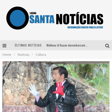
ÚLTIMAS NOTÍCIAS
Matheus & Kauan desembarcam em BH na véspera de feriado para a gravação do projeto “Astral” com participação de Simone Mendes
Home
Notícias
Cultura
Paraná e Willian & Wesley se apresentam no Carretão Trevo Contagem nesta sexta-feira
Selo Moda Music confirma Bel Costa no palco Talentos da Terra do Pedro Leopoldo Rodeio Show
Após sair da KondZilla, DJ Danny Albuquerque inicia nova fase