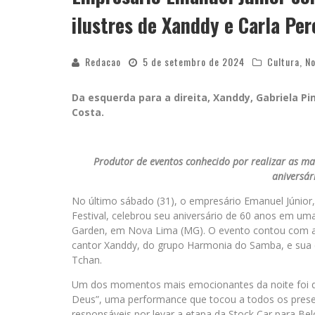
ilustres de Xanddy e Carla Per
Redacao
5 de setembro de 2024
Cultura
,
No
Da esquerda para a direita, Xanddy, Gabriela Pi
Costa.
Produtor de eventos conhecido por realizar as ma
aniversár
No último sábado (31), o empresário Emanuel Júnio
Festival, celebrou seu aniversário de 60 anos em um
Garden, em Nova Lima (MG). O evento contou com a p
cantor Xanddy, do grupo Harmonia do Samba, e sua 
Tchan.
Um dos momentos mais emocionantes da noite foi qu
Deus”, uma performance que tocou a todos os prese
responsáveis por levar a etapa da Stock Car para Be