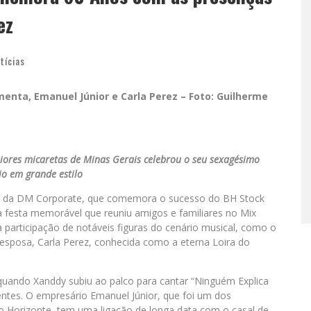
ez
tícias
menta, Emanuel Júnior e Carla Perez – Foto: Guilherme
iores micaretas de Minas Gerais celebrou o seu sexagésimo
io em grande estilo
r, da DM Corporate, que comemora o sucesso do BH Stock
a festa memorável que reuniu amigos e familiares no Mix
articipação de notáveis figuras do cenário musical, como o
esposa, Carla Perez, conhecida como a eterna Loira do
ando Xanddy subiu ao palco para cantar “Ninguém Explica
ntes. O empresário Emanuel Júnior, que foi um dos
lo Horizonte, tem uma ligação de longa data com o casal de