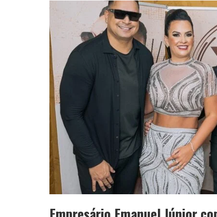
APÓS SAIR DA KONDZILLA, DJ DANNY A
Empresário Emanuel Júnior c