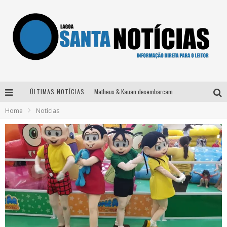
ÚLTIMAS NOTÍCIAS
Matheus & Kauan desembarcam em BH na véspera de feriado para a gravação do projeto “Astral” com participação de Simone Mendes
Home
Notícias
Paraná e Willian & Wesley se apresentam no Carretão Trevo Contagem nesta sexta-feira
Selo Moda Music confirma Bel Costa no palco Talentos da Terra do Pedro Leopoldo Rodeio Show
Após sair da KondZilla, DJ Danny Albuquerque inicia nova fase