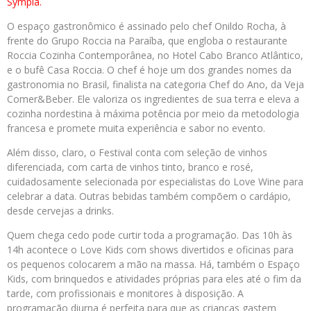
Sympla.
O espaço gastronômico é assinado pelo chef Onildo Rocha, à
frente do Grupo Roccia na Paraíba, que engloba o restaurante
Roccia Cozinha Contemporânea, no Hotel Cabo Branco Atlântico,
e o bufê Casa Roccia. O chef é hoje um dos grandes nomes da
gastronomia no Brasil, finalista na categoria Chef do Ano, da Veja
Comer&Beber. Ele valoriza os ingredientes de sua terra e eleva a
cozinha nordestina à máxima potência por meio da metodologia
francesa e promete muita experiência e sabor no evento.
Além disso, claro, o Festival conta com seleção de vinhos
diferenciada, com carta de vinhos tinto, branco e rosé,
cuidadosamente selecionada por especialistas do Love Wine para
celebrar a data. Outras bebidas também compõem o cardápio,
desde cervejas a drinks.
Quem chega cedo pode curtir toda a programação. Das 10h às
14h acontece o Love Kids com shows divertidos e oficinas para
os pequenos colocarem a mão na massa. Há, também o Espaço
Kids, com brinquedos e atividades próprias para eles até o fim da
tarde, com profissionais e monitores à disposição. A
programação diurna é perfeita para que as crianças gastem