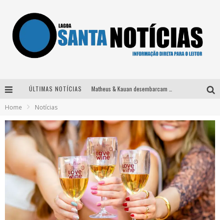
ÚLTIMAS NOTÍCIAS
Matheus & Kauan desembarcam em BH na véspera de feriado para a gravação do projeto “Astral” com participação de Simone Mendes
Home
Notícias
Paraná e Willian & Wesley se apresentam no Carretão Trevo Contagem nesta sexta-feira
Selo Moda Music confirma Bel Costa no palco Talentos da Terra do Pedro Leopoldo Rodeio Show
Após sair da KondZilla, DJ Danny Albuquerque inicia nova fase