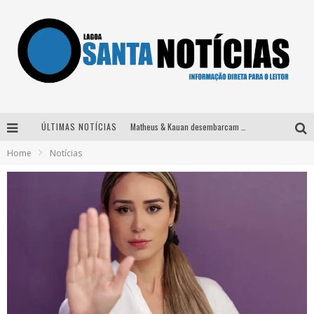
ÚLTIMAS NOTÍCIAS
Matheus & Kauan desembarcam em BH na véspera de feriado para a gravação do projeto “Astral” com participação de Simone Mendes
Home
Notícias
Paraná e Willian & Wesley se apresentam no Carretão Trevo Contagem nesta sexta-feira
Selo Moda Music confirma Bel Costa no palco Talentos da Terra do Pedro Leopoldo Rodeio Show
Após sair da KondZilla, DJ Danny Albuquerque inicia nova fase