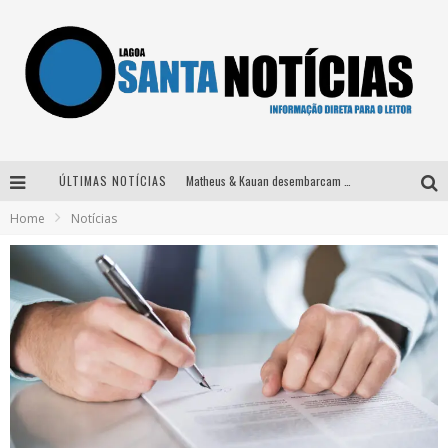
ÚLTIMAS NOTÍCIAS
Matheus & Kauan desembarcam em BH na véspera de feriado para a gravação do projeto “Astral” com participação de Simone Mendes
Home
Notícias
Paraná e Willian & Wesley se apresentam no Carretão Trevo Contagem nesta sexta-feira
Selo Moda Music confirma Bel Costa no palco Talentos da Terra do Pedro Leopoldo Rodeio Show
Após sair da KondZilla, DJ Danny Albuquerque inicia nova fase