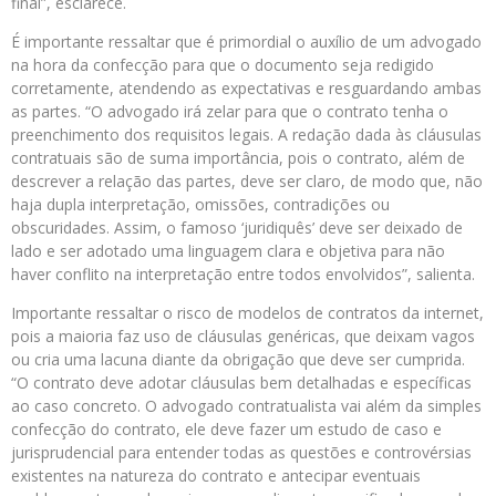
final”, esclarece.
É importante ressaltar que é primordial o auxílio de um advogado
na hora da confecção para que o documento seja redigido
corretamente, atendendo as expectativas e resguardando ambas
as partes. “O advogado irá zelar para que o contrato tenha o
preenchimento dos requisitos legais. A redação dada às cláusulas
contratuais são de suma importância, pois o contrato, além de
descrever a relação das partes, deve ser claro, de modo que, não
haja dupla interpretação, omissões, contradições ou
obscuridades. Assim, o famoso ‘juridiquês’ deve ser deixado de
lado e ser adotado uma linguagem clara e objetiva para não
haver conflito na interpretação entre todos envolvidos”, salienta.
Importante ressaltar o risco de modelos de contratos da internet,
pois a maioria faz uso de cláusulas genéricas, que deixam vagos
ou cria uma lacuna diante da obrigação que deve ser cumprida.
“O contrato deve adotar cláusulas bem detalhadas e específicas
ao caso concreto. O advogado contratualista vai além da simples
confecção do contrato, ele deve fazer um estudo de caso e
jurisprudencial para entender todas as questões e controvérsias
existentes na natureza do contrato e antecipar eventuais