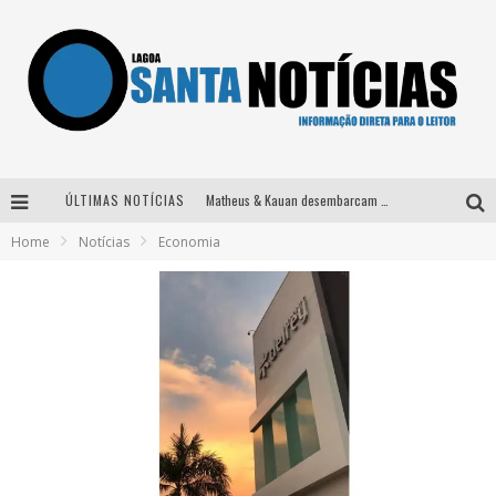
ÚLTIMAS NOTÍCIAS
Matheus & Kauan desembarcam em BH na véspera de feriado para a gravação do projeto “Astral” com participação de Simone Mendes
Home
Notícias
Economia
Paraná e Willian & Wesley se apresentam no Carretão Trevo Contagem nesta sexta-feira
Selo Moda Music confirma Bel Costa no palco Talentos da Terra do Pedro Leopoldo Rodeio Show
Após sair da KondZilla, DJ Danny Albuquerque inicia nova fase