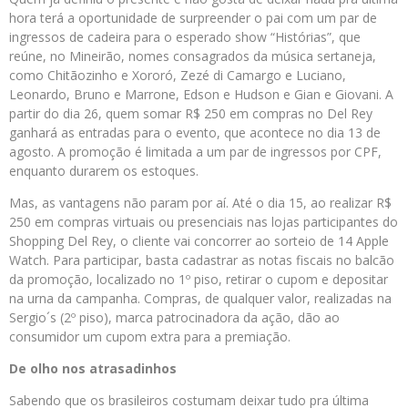
hora terá a oportunidade de surpreender o pai com um par de
ingressos de cadeira para o esperado show “Histórias”, que
reúne, no Mineirão, nomes consagrados da música sertaneja,
como Chitãozinho e Xororó, Zezé di Camargo e Luciano,
Leonardo, Bruno e Marrone, Edson e Hudson e Gian e Giovani. A
partir do dia 26, quem somar R$ 250 em compras no Del Rey
ganhará as entradas para o evento, que acontece no dia 13 de
agosto. A promoção é limitada a um par de ingressos por CPF,
enquanto durarem os estoques.
Mas, as vantagens não param por aí. Até o dia 15, ao realizar R$
250 em compras virtuais ou presenciais nas lojas participantes do
Shopping Del Rey, o cliente vai concorrer ao sorteio de 14 Apple
Watch. Para participar, basta cadastrar as notas fiscais no balcão
da promoção, localizado no 1º piso, retirar o cupom e depositar
na urna da campanha. Compras, de qualquer valor, realizadas na
Sergio´s (2º piso), marca patrocinadora da ação, dão ao
consumidor um cupom extra para a premiação.
De olho nos atrasadinhos
Sabendo que os brasileiros costumam deixar tudo pra última