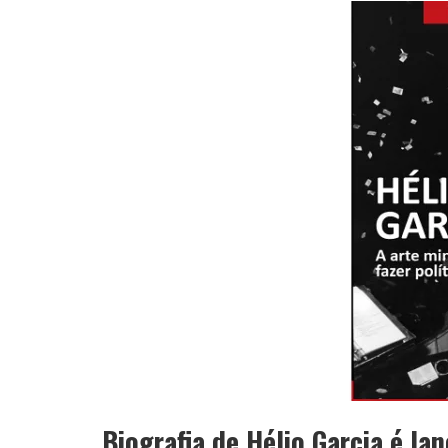
APÓS SAIR DA KONDZILLA, DJ DANNY A
Biografia de Hélio Garcia é l