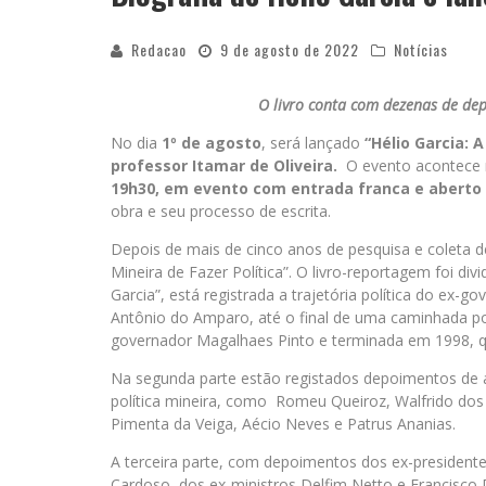
Redacao
9 de agosto de 2022
Notícias
O livro conta com dezenas de de
No dia
1º de agosto
, será lançado
“Hélio Garcia: A
professor Itamar de Oliveira.
O evento acontece 
19h30, em evento com entrada franca e aberto 
obra e seu processo de escrita.
Depois de mais de cinco anos de pesquisa e coleta de
Mineira de Fazer Política”. O livro-reportagem foi di
Garcia”, está registrada a trajetória política do ex
Antônio do Amparo, até o final de uma caminhada pol
governador Magalhaes Pinto e terminada em 1998, qua
Na segunda parte estão registados depoimentos de a
política mineira, como Romeu Queiroz, Walfrido dos M
Pimenta da Veiga, Aécio Neves e Patrus Ananias.
A terceira parte, com depoimentos dos ex-presidente
Cardoso, dos ex-ministros Delfim Netto e Francisco 