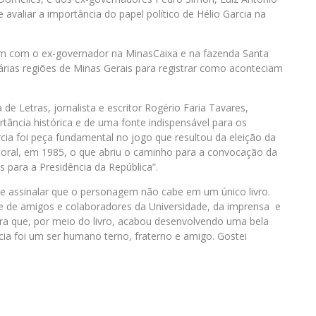
 avaliar a importância do papel político de Hélio Garcia na
m com o ex-governador na MinasCaixa e na fazenda Santa
árias regiões de Minas Gerais para registrar como aconteciam
 de Letras, jornalista e escritor Rogério Faria Tavares,
ância histórica e de uma fonte indispensável para os
rcia foi peça fundamental no jogo que resultou da eleição da
toral, em 1985, o que abriu o caminho para a convocação da
s para a Presidência da República”.
 de assinalar que o personagem não cabe em um único livro.
e de amigos e colaboradores da Universidade, da imprensa e
istra que, por meio do livro, acabou desenvolvendo uma bela
cia foi um ser humano terno, fraterno e amigo. Gostei