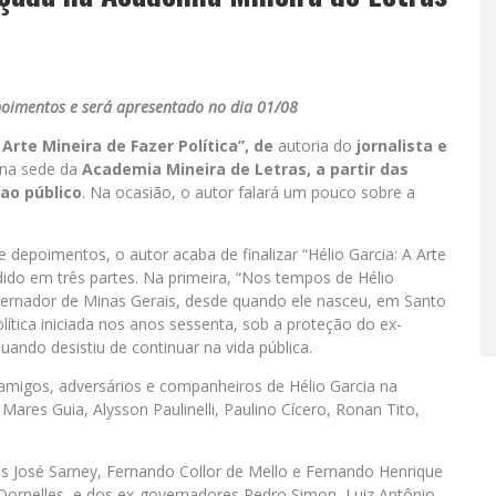
poimentos e será apresentado no dia 01/08
 Arte Mineira de Fazer Política”
, de
autoria do
jornalista e
na sede da
Academia Mineira de Letras, a partir das
ao público
. Na ocasião, o autor falará um pouco sobre a
 depoimentos, o autor acaba de finalizar “Hélio Garcia: A Arte
vidido em três partes. Na primeira, “Nos tempos de Hélio
-governador de Minas Gerais, desde quando ele nasceu, em Santo
ítica iniciada nos anos sessenta, sob a proteção do ex-
ndo desistiu de continuar na vida pública.
migos, adversários e companheiros de Hélio Garcia na
ares Guia, Alysson Paulinelli, Paulino Cícero, Ronan Tito,
s José Sarney, Fernando Collor de Mello e Fernando Henrique
Dornelles, e dos ex-governadores Pedro Simon, Luiz Antônio