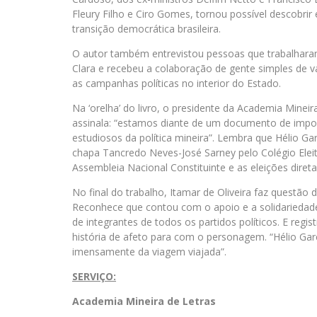
Fleury Filho e Ciro Gomes, tornou possível descobrir e
transição democrática brasileira.
O autor também entrevistou pessoas que trabalhara
Clara e recebeu a colaboração de gente simples de v
as campanhas políticas no interior do Estado.
Na ‘orelha’ do livro, o presidente da Academia Mineira
assinala: “estamos diante de um documento de import
estudiosos da política mineira”. Lembra que Hélio Ga
chapa Tancredo Neves-José Sarney pelo Colégio Elei
Assembleia Nacional Constituinte e as eleições direta
No final do trabalho, Itamar de Oliveira faz questão
Reconhece que contou com o apoio e a solidariedad
de integrantes de todos os partidos políticos. E reg
história de afeto para com o personagem. “Hélio Gar
imensamente da viagem viajada”.
SERVIÇO:
Academia Mineira de Letras