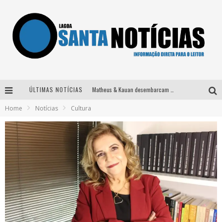
ÚLTIMAS NOTÍCIAS
Matheus & Kauan desembarcam em BH na véspera de feriado para a gravação do projeto “Astral” com participação de Simone Mendes
Home
Notícias
Cultura
Paraná e Willian & Wesley se apresentam no Carretão Trevo Contagem nesta sexta-feira
Selo Moda Music confirma Bel Costa no palco Talentos da Terra do Pedro Leopoldo Rodeio Show
Após sair da KondZilla, DJ Danny Albuquerque inicia nova fase