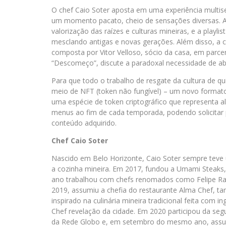
O chef Caio Soter aposta em uma experiência multis
um momento pacato, cheio de sensações diversas. A
valorização das raízes e culturas mineiras, e a playl
mesclando antigas e novas gerações. Além disso, a
composta por Vitor Velloso, sócio da casa, em parc
“Descomeço”, discute a paradoxal necessidade de ab
Para que todo o trabalho de resgate da cultura de qu
meio de NFT (token não fungível) – um novo forma
uma espécie de token criptográfico que representa al
menus ao fim de cada temporada, podendo solicitar 
conteúdo adquirido.
Chef Caio Soter
Nascido em Belo Horizonte, Caio Soter sempre teve 
a cozinha mineira. Em 2017, fundou a Umami Steak
ano trabalhou com chefs renomados como Felipe Ram
2019, assumiu a chefia do restaurante Alma Chef, t
inspirado na culinária mineira tradicional feita com 
Chef revelação da cidade. Em 2020 participou da s
da Rede Globo e, em setembro do mesmo ano, assum