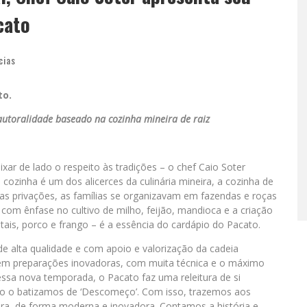
cato
cias
to.
 autoralidade
baseado na cozinha mineira de raiz
 de lado o respeito às tradições – o chef Caio Soter
ozinha é um dos alicerces da culinária mineira, a cozinha de
as privações, as famílias se organizavam em fazendas e roças
, com ênfase no cultivo de milho, feijão, mandioca e a criação
etais, porco e frango – é a essência do cardápio do Pacato.
e alta qualidade e com apoio e valorização da cadeia
s em preparações inovadoras, com muita técnica e o máximo
sa nova temporada, o Pacato faz uma releitura de si
sso o batizamos de ‘Descomeço’. Com isso, trazemos aos
ra, de forma moderna e inovadora. Contamos a história e