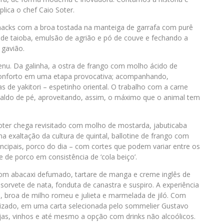
lica o chef Caio Soter.
acks com a broa tostada na manteiga de garrafa com purê
o de taioba, emulsão de agrião e pó de couve e fechando a
 gavião.
nu. Da galinha, a ostra de frango com molho ácido de
 conforto em uma etapa provocativa; acompanhando,
 de yakitori – espetinho oriental. O trabalho com a carne
caldo de pé, aproveitando, assim, o máximo que o animal tem
 Soter chega revisitado com molho de mostarda, jabuticaba
 exaltação da cultura de quintal, ballotine de frango com
incipais, porco do dia – com cortes que podem variar entre os
 de porco em consistência de ‘cola beiço’.
 com abacaxi defumado, tartare de manga e creme inglês de
rvete de nata, fonduta de canastra e suspiro. A experiência
o, broa de milho romeu e julieta e marmelada de jiló. Com
izado, em uma carta selecionada pelo sommelier Gustavo
s, vinhos e até mesmo a opção com drinks não alcoólicos.