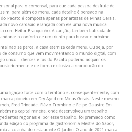
ensorial para o comensal, para que cada pessoa desfrute de
ssim, para além do menu, cada detalhe é pensado na
ist do Pacato é composta apenas por artistas de Minas Gerais,
 cada novo cardápio é lançada com ele uma nova música
eria com Heitor Branquinho. A canção, também batizada de
andonar o conforto de um triunfo para buscar o próximo.
intal não se perca, a casa eterniza cada menu. Ou seja, por
to de consumo que vem movimentando o mundo digital, com
go único – clientes e fãs do Pacato poderão adquirir os
posteriormente e de forma exclusiva a reprodução do
uma ligação forte com o território e, consequentemente, com
s, marca pioneira em Dry Aged em Minas Gerais. Neste mesmo
eh, Fred Trindade, Flávio Trombino e Felipe Galastro.Em
ambém na capital mineira, onde desenvolveu um trabalho
ingredientes regionais e, por esse trabalho, foi premiado como
egunda edição do programa de gastronomia Mestre do Sabor,
iu a cozinha do restaurante O Jardim. O ano de 2021 marca