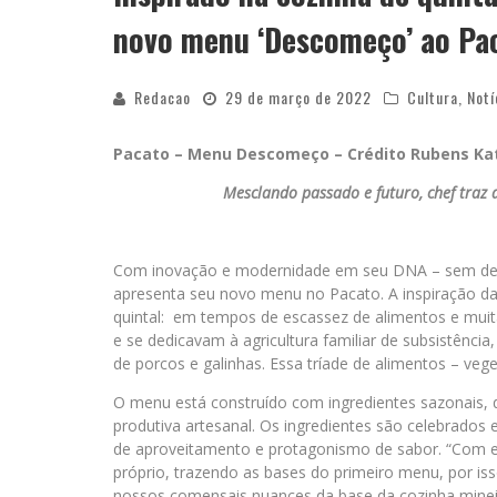
novo menu ‘Descomeço’ ao Pa
Redacao
29 de março de 2022
Cultura
,
Notí
Pacato – Menu Descomeço – Crédito Rubens Ka
Mesclando passado e futuro, chef traz
Com inovação e modernidade em seu DNA – sem deixar
apresenta seu novo menu no Pacato. A inspiração da c
quintal: em tempos de escassez de alimentos e muit
e se dedicavam à agricultura familiar de subsistência
de porcos e galinhas. Essa tríade de alimentos – veg
O menu está construído com ingredientes sazonais, d
produtiva artesanal. Os ingredientes são celebrado
de aproveitamento e protagonismo de sabor. “Com es
próprio, trazendo as bases do primeiro menu, por i
nossos comensais nuances da base da cozinha minei