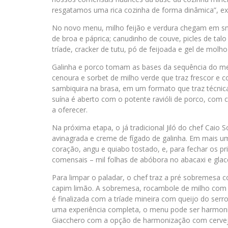
resgatamos uma rica cozinha de forma dinâmica”, exp
No novo menu, milho feijão e verdura chegam em sn
de broa e páprica; canudinho de couve, picles de tal
tríade, cracker de tutu, pó de feijoada e gel de molho
Galinha e porco tomam as bases da sequência do me
cenoura e sorbet de milho verde que traz frescor e
sambiquira na brasa, em um formato que traz técnicas
suína é aberto com o potente ravióli de porco, com 
a oferecer.
Na próxima etapa, o já tradicional Jiló do chef Caio
avinagrada e creme de fígado de galinha. Em mais uma
coração, angu e quiabo tostado, e, para fechar os pr
comensais – mil folhas de abóbora no abacaxi e glace
Para limpar o paladar, o chef traz a pré sobremesa
capim limão. A sobremesa, rocambole de milho com so
é finalizada com a tríade mineira com queijo do serr
uma experiência completa, o menu pode ser harmon
Giacchero com a opção de harmonização com cerveja