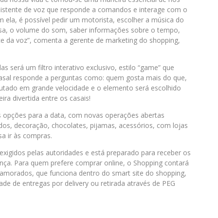
sistente de voz que responde a comandos e interage com o
 ela, é possível pedir um motorista, escolher a música do
casa, o volume do som, saber informações sobre o tempo,
ce da voz”, comenta a gerente de marketing do shopping,
 será um filtro interativo exclusivo, estilo “game” que
asal responde a perguntas como: quem gosta mais do que,
cutado em grande velocidade e o elemento será escolhido
ra divertida entre os casais!
s opções para a data, com novas operações abertas
dos, decoração, chocolates, pijamas, acessórios, com lojas
sa ir às compras.
xigidos pelas autoridades e está preparado para receber os
nça. Para quem prefere comprar online, o Shopping contará
Namorados, que funciona dentro do smart site do shopping,
ade de entregas por delivery ou retirada através de PEG