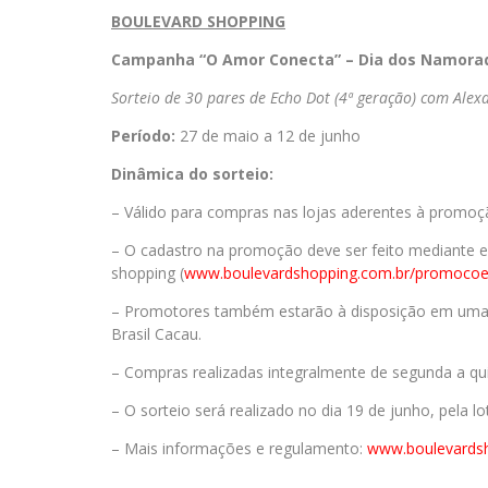
BOULEVARD SHOPPING
Campanha “O Amor Conecta” – Dia dos Namora
Sorteio de 30 pares de Echo Dot (4ª geração) com Alex
Período:
27 de maio a 12 de junho
Dinâmica do sorteio:
– Válido para compras nas lojas aderentes à promoçã
– O cadastro na promoção deve ser feito mediante en
shopping (
www.boulevardshopping.com.br/
promocoe
– Promotores também estarão à disposição em uma ce
Brasil Cacau.
– Compras realizadas integralmente de segunda a qui
– O sorteio será realizado no dia 19 de junho, pela lot
– Mais informações e regulamento:
www.
boulevards