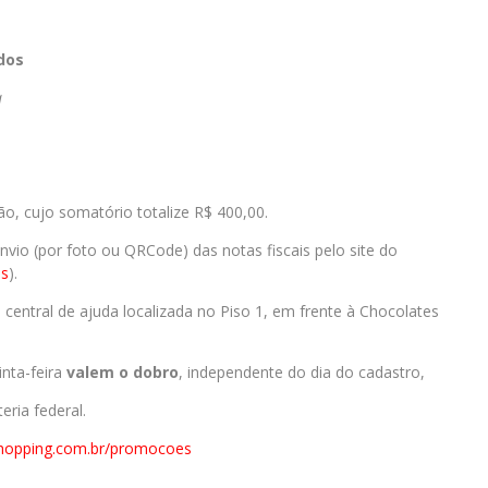
dos
a
o, cujo somatório totalize R$ 400,00.
vio (por foto ou QRCode) das notas fiscais pelo site do
s
).
ntral de ajuda localizada no Piso 1, em frente à Chocolates
nta-feira
valem o dobro
, independente do dia do cadastro,
eria federal.
hopping.com.br/
promocoes