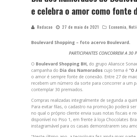
e celebra o amor como fonte 
Redacao
27 de maio de 2021
Economia
,
Notí
Boulevard Shopping – foto acervo Boulevard.
PARTICIPANTES CONCORREM A 30 P
O
Boulevard Shopping BH,
do grupo Aliansce Sonae
campanha do
Dia dos Namorados
cujo tema é
“O 
o amor é sempre fonte de conexão. Entre 27 de maio
recebem um número da sorte para concorrer a um par
contemplar 30 premiados.
Compras realizadas integralmente de segunda a quin
Para evitar filas, o cadastro na promoção poderá ser f
no qual o próprio cliente envia suas notas fiscais e
disponível no Piso 1, em frente à loja Chocolates 
instagramável para os casais demonstrarem seu amor
“Neste último ano, a tecnologia fez ainda mais part