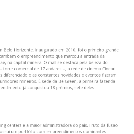
 Belo Horizonte. Inaugurado em 2010, foi o primeiro grande
e, também o empreendimento que marcou a entrada da
e, na capital mineira. O mall se destaca pela beleza do
– torre comercial de 17 andares –, a rede de cinema Cineart
as diferenciado e as constantes novidades e eventos fizeram
umidores mineiros. É sede da Be Green, a primeira fazenda
eendimento já conquistou 18 prêmios, sete deles
ping centers e a maior administradora do país. Fruto da fusão
a possui um portfólio com empreendimentos dominantes