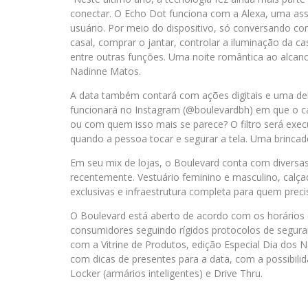
conectar. O Echo Dot funciona com a Alexa, uma as
usuário. Por meio do dispositivo, só conversando com
casal, comprar o jantar, controlar a iluminação da 
entre outras funções. Uma noite romântica ao alcan
Nadinne Matos.
A data também contará com ações digitais e uma delas
funcionará no Instagram (@boulevardbh) em que o c
ou com quem isso mais se parece? O filtro será exe
quando a pessoa tocar e segurar a tela. Uma brincadei
Em seu mix de lojas, o Boulevard conta com diversa
recentemente. Vestuário feminino e masculino, calça
exclusivas e infraestrutura completa para quem preci
O Boulevard está aberto de acordo com os horários e
consumidores seguindo rígidos protocolos de segura
com a Vitrine de Produtos, edição Especial Dia dos 
com dicas de presentes para a data, com a possibilid
Locker (armários inteligentes) e Drive Thru.