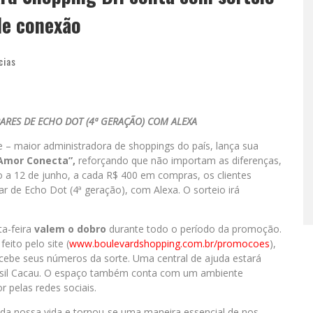
de conexão
cias
ARES DE ECHO DOT (4ª GERAÇÃO) COM ALEXA
 – maior administradora de shoppings do país, lança sua
Amor Conecta”,
reforçando que não importam as diferenças,
 a 12 de junho, a cada R$ 400 em compras, os clientes
 de Echo Dot (4ª geração), com Alexa. O sorteio irá
ta-feira
valem o dobro
durante todo o período da promoção.
eito pelo site (
www.boulevardshopping.com.br/
promocoes
),
 recebe seus números da sorte. Uma central de ajuda estará
Brasil Cacau. O espaço também conta com um ambiente
 pelas redes sociais.
e da nossa vida e tornou-se uma maneira essencial de nos