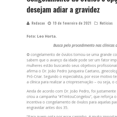
desejam adiar a gravidez
Redacao
19 de fevereiro de 2021
Notícias
Foto: Leo Horta.
Busca pelo procedimento nas clínicas 
O
congelamento de óvulos tornou-se uma grande con
sabem que o avanço da idade pode ser um fator impe
mulheres estão buscando seus objetivos profissionai
afirma o Dr. João Pedro Junqueira Caetano, ginecolog
Pró-Criar. Segundo o especialista, por esse motivo
a clínica para realizar a criopreservação – ou seja, 
Ainda de acordo com Dr. João Pedro, foi justamente
criou a campanha “#TrintouCongelou”, que reforça o 
incentiva o congelamento de óvulos para aquelas pac
engravidar antes dos 35.
“Para quem opta por esse caminho, é muito importan