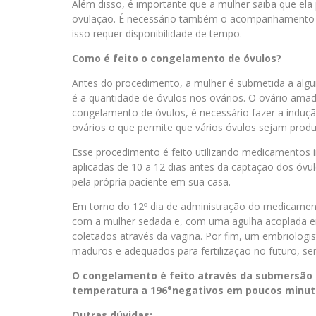
Além disso, é importante que a mulher saiba que ela
ovulação. É necessário também o acompanhamento 
isso requer disponibilidade de tempo.
Como é feito o congelamento de óvulos?
Antes do procedimento, a mulher é submetida a algu
é a quantidade de óvulos nos ovários. O ovário amad
congelamento de óvulos, é necessário fazer a induç
ovários o que permite que vários óvulos sejam produ
Esse procedimento é feito utilizando medicamentos 
aplicadas de 10 a 12 dias antes da captação dos óvu
pela própria paciente em sua casa.
Em torno do 12º dia de administração do medicamento
com a mulher sedada e, com uma agulha acoplada e
coletados através da vagina. Por fim, um embriologis
maduros e adequados para fertilização no futuro, se
O congelamento é feito através da submersão d
temperatura a 196°negativos em poucos minut
Outras dúvidas: