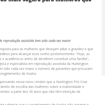
de reprodução assistida tem sido cada vez maior
quista para as mulheres que desejam adiar a gravidez e que
ditivo para alcançar esse sonho posteriormente. “Hoje, as
s e acadêmicos antes de decidirem constituir uma família”,
ista e especialista em reprodução assistida da Huntington
 tem sido cada vez maior o número de pacientes que procuram
o congelamento de óvulos.
 pensando nesse novo cenário que a Huntington Pró-Criar
direito de escolha das mulheres sobre a maternidade e
ientes a partir dos 30 anos que não têm intenção de
te salientar que o congelamento de óvulos não garante a