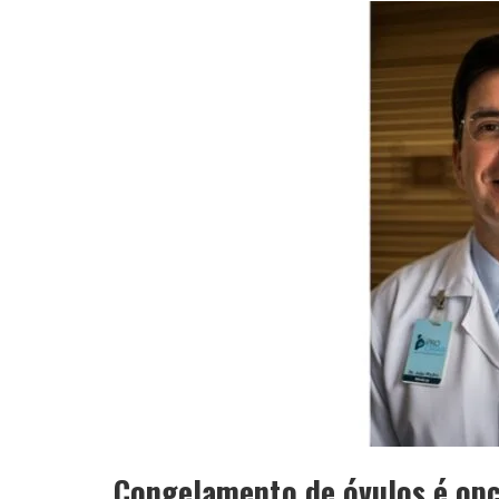
APÓS SAIR DA KONDZILLA, DJ DANNY A
Congelamento de óvulos é opç