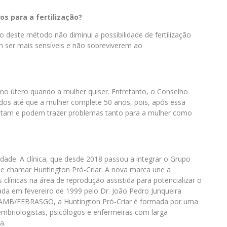
os para a fertilização?
o deste método não diminui a possibilidade de fertilização
 ser mais sensíveis e não sobreviverem ao
no útero quando a mulher quiser. Entretanto, o Conselho
dos até que a mulher complete 50 anos, pois, após essa
ntam e podem trazer problemas tanto para a mulher como
ade. A clínica, que desde 2018 passou a integrar o Grupo
se chamar Huntington Pró-Criar. A nova marca une a
 clínicas na área de reprodução assistida para potencializar o
da em fevereiro de 1999 pelo Dr. João Pedro Junqueira
a AMB/FEBRASGO, a Huntington Pró-Criar é formada por uma
, embriologistas, psicólogos e enfermeiras com larga
a.