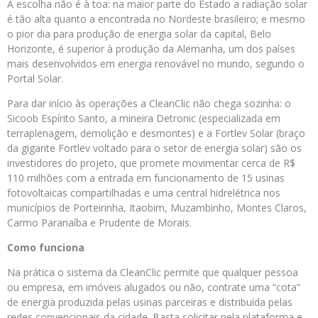
A escolha não é à toa: na maior parte do Estado a radiação solar
é tão alta quanto a encontrada no Nordeste brasileiro; e mesmo
o pior dia para produção de energia solar da capital, Belo
Horizonte, é superior à produção da Alemanha, um dos países
mais desenvolvidos em energia renovável no mundo, segundo o
Portal Solar.
Para dar início às operações a CleanClic não chega sozinha: o
Sicoob Espírito Santo, a mineira Detronic (especializada em
terraplenagem, demolição e desmontes) e a Fortlev Solar (braço
da gigante Fortlev voltado para o setor de energia solar) são os
investidores do projeto, que promete movimentar cerca de R$
110 milhões com a entrada em funcionamento de 15 usinas
fotovoltaicas compartilhadas e uma central hidrelétrica nos
municípios de Porteirinha, Itaobim, Muzambinho, Montes Claros,
Carmo Paranaíba e Prudente de Morais.
Como funciona
Na prática o sistema da CleanClic permite que qualquer pessoa
ou empresa, em imóveis alugados ou não, contrate uma “cota”
de energia produzida pelas usinas parceiras e distribuída pelas
redes convencionais da cidade. Basta solicitar pela plataforma e,