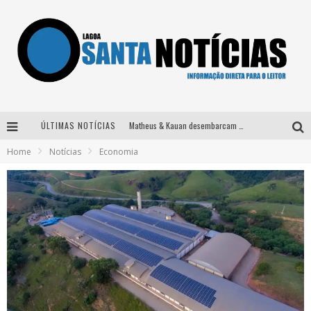
ÚLTIMAS NOTÍCIAS
Matheus & Kauan desembarcam em BH na véspera de feriado para a gravação do projeto “Astral” com participação de Simone Mendes
Home
Notícias
Economia
Paraná e Willian & Wesley se apresentam no Carretão Trevo Contagem nesta sexta-feira
Selo Moda Music confirma Bel Costa no palco Talentos da Terra do Pedro Leopoldo Rodeio Show
Após sair da KondZilla, DJ Danny Albuquerque inicia nova fase