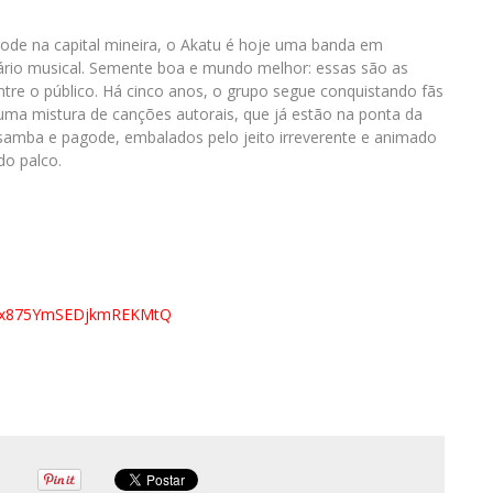
ode na capital mineira, o Akatu é hoje uma banda em
ário musical. Semente boa e mundo melhor: essas são as
tre o público. Há cinco anos, o grupo segue conquistando fãs
ma mistura de canções autorais, que já estão na ponta da
 samba e pagode, embalados pelo jeito irreverente e animado
o palco.
z1x875YmSEDjkmREKMtQ