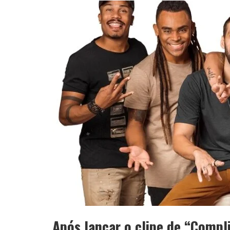
APÓS SAIR DA KONDZILLA, DJ DANNY A
Após lançar o clipe de “Compl