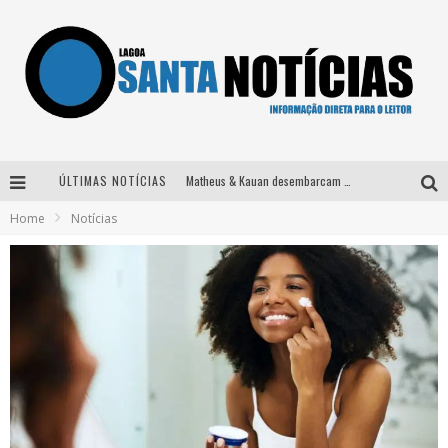
ÚLTIMAS NOTÍCIAS
Matheus & Kauan desembarcam em BH na véspera de feriado para a gravação do projeto “Astral” com participação de Simone Mendes
Home
Notícias
Paraná e Willian & Wesley se apresentam no Carretão Trevo Contagem nesta sexta-feira
Selo Moda Music confirma Bel Costa no palco Talentos da Terra do Pedro Leopoldo Rodeio Show
Após sair da KondZilla, DJ Danny Albuquerque inicia nova fase