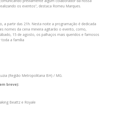
comunicando previamente algum colaborador da nossa
realizando os eventos”, destaca Romeu Marques.
o, a partir das 21h. Nesta noite a programação é dedicada
ndes nomes da cena mineira agitarão o evento, como,
sábado, 15 de agosto, os palhaços mais queridos e famosos
 toda a família
Luzia (Região Metropolitana BH) / MG.
em breve):
aking Beattz e Royale