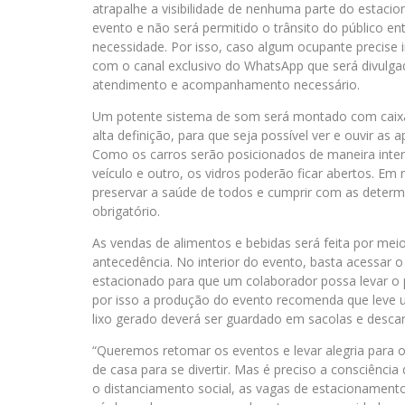
atrapalhe a visibilidade de nenhuma parte do estaci
evento e não será permitido o trânsito do público e
necessidade. Por isso, caso algum ocupante precise 
com o canal exclusivo do WhatsApp que será divulgado
atendimento e acompanhamento necessário.
Um potente sistema de som será montado com caixa
alta definição, para que seja possível ver e ouvir a
Como os carros serão posicionados de maneira inter
veículo e outro, os vidros poderão ficar abertos. Em
preservar a saúde de todos e cumprir com as determ
obrigatório.
As vendas de alimentos e bebidas será feita por me
antecedência. No interior do evento, basta acessar o
estacionado para que um colaborador possa levar o p
por isso a produção do evento recomenda que leve um
lixo gerado deverá ser guardado em sacolas e descar
“Queremos retomar os eventos e levar alegria para o
de casa para se divertir. Mas é preciso a consciênci
o distanciamento social, as vagas de estacionament