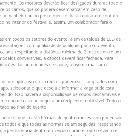
onamento. Os motores deverão ficar desligados durante todo o
ntre os carros, que só poderá desembarcar em caso de
ir ao banheiro ou ao posto médico, basta entrar em contato
 no interior do festival e, assim, um colaborador fará o
s em todos os setores do evento, além de telões de LED de
s apresentações com qualidade de qualquer ponto do evento.
calada, respeitando a distância mínima de 2 metros entre um
 modelos conversíveis, a capota deverá ficar fechada. Para
inações das autoridades de saúde, o uso de máscara é
io de um aplicativo e os créditos podem ser comprados com
 app, selecionar o que deseja e informar a vaga onde está
edido. Não haverá a disponibilidade de copos descartáveis e
 copo de casa ou adquira um recipiente reutilizável. Todo o
tado ao final do evento.
 público, que já está há mais de quatro meses sem poder sair
a de todos e que todas as normas sejam seguidas, respeitando
o, a permanência dentro do veículo durante todo o evento e