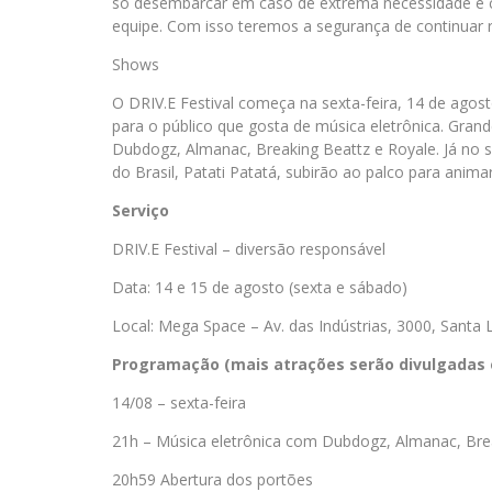
só desembarcar em caso de extrema necessidade e 
equipe. Com isso teremos a segurança de continuar 
Shows
O DRIV.E Festival começa na sexta-feira, 14 de agost
para o público que gosta de música eletrônica. Gra
Dubdogz, Almanac, Breaking Beattz e Royale. Já no 
do Brasil, Patati Patatá, subirão ao palco para animar
Serviço
DRIV.E Festival – diversão responsável
Data: 14 e 15 de agosto (sexta e sábado)
Local: Mega Space – Av. das Indústrias, 3000, Santa 
Programação (mais atrações serão divulgadas 
14/08 – sexta-feira
21h – Música eletrônica com Dubdogz, Almanac, Bre
20h59 Abertura dos portões