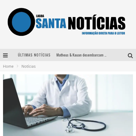
ÚLTIMAS NOTÍCIAS
Matheus & Kauan desembarcam em BH na véspera de feriado para a gravação do projeto “Astral” com participação de Simone Mendes
Home
Notícias
Paraná e Willian & Wesley se apresentam no Carretão Trevo Contagem nesta sexta-feira
Selo Moda Music confirma Bel Costa no palco Talentos da Terra do Pedro Leopoldo Rodeio Show
Após sair da KondZilla, DJ Danny Albuquerque inicia nova fase