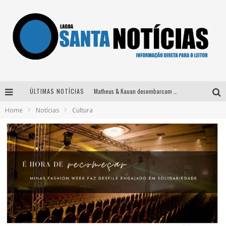
ÚLTIMAS NOTÍCIAS
Matheus & Kauan desembarcam em BH na véspera de feriado para a gravação do projeto “Astral” com participação de Simone Mendes
Home
Notícias
Cultura
Paraná e Willian & Wesley se apresentam no Carretão Trevo Contagem nesta sexta-feira
Selo Moda Music confirma Bel Costa no palco Talentos da Terra do Pedro Leopoldo Rodeio Show
Após sair da KondZilla, DJ Danny Albuquerque inicia nova fase