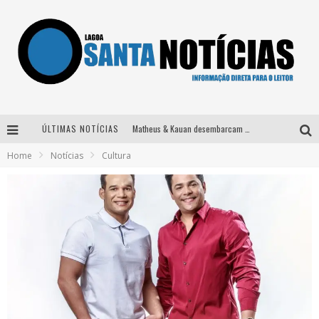
ÚLTIMAS NOTÍCIAS
Matheus & Kauan desembarcam em BH na véspera de feriado para a gravação do projeto “Astral” com participação de Simone Mendes
Home
Notícias
Cultura
Paraná e Willian & Wesley se apresentam no Carretão Trevo Contagem nesta sexta-feira
Selo Moda Music confirma Bel Costa no palco Talentos da Terra do Pedro Leopoldo Rodeio Show
Após sair da KondZilla, DJ Danny Albuquerque inicia nova fase