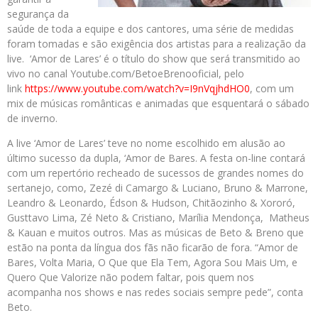
segurança da
saúde de toda a equipe e dos cantores, uma série de medidas
foram tomadas e são exigência dos artistas para a realização da
live. ‘Amor de Lares’ é o título do show que será transmitido ao
vivo no canal Youtube.com/BetoeBrenooficial, pelo
link
https://www.youtube.com/watch?
v=I9nVqjhdHO0
, com um
mix de músicas românticas e animadas que esquentará o sábado
de inverno.
A live ‘Amor de Lares’ teve no nome escolhido em alusão ao
último sucesso da dupla, ‘Amor de Bares. A festa on-line contará
com um repertório recheado de sucessos de grandes nomes do
sertanejo, como, Zezé di Camargo & Luciano, Bruno & Marrone,
Leandro & Leonardo, Édson & Hudson, Chitãozinho & Xororó,
Gusttavo Lima, Zé Neto & Cristiano, Marília Mendonça, Matheus
& Kauan e muitos outros. Mas as músicas de Beto & Breno que
estão na ponta da língua dos fãs não ficarão de fora. “Amor de
Bares, Volta Maria, O Que que Ela Tem, Agora Sou Mais Um, e
Quero Que Valorize não podem faltar, pois quem nos
acompanha nos shows e nas redes sociais sempre pede”, conta
Beto.