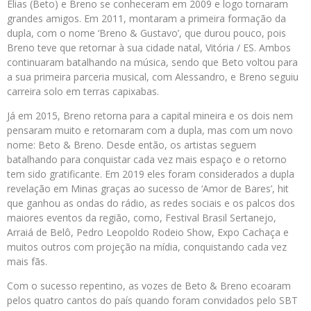
Elias (Beto) e Breno se conheceram em 2009 e logo tornaram
grandes amigos. Em 2011, montaram a primeira formação da
dupla, com o nome ‘Breno & Gustavo’, que durou pouco, pois
Breno teve que retornar à sua cidade natal, Vitória / ES. Ambos
continuaram batalhando na música, sendo que Beto voltou para
a sua primeira parceria musical, com Alessandro, e Breno seguiu
carreira solo em terras capixabas.
Já em 2015, Breno retorna para a capital mineira e os dois nem
pensaram muito e retornaram com a dupla, mas com um novo
nome: Beto & Breno. Desde então, os artistas seguem
batalhando para conquistar cada vez mais espaço e o retorno
tem sido gratificante. Em 2019 eles foram considerados a dupla
revelação em Minas graças ao sucesso de ‘Amor de Bares’, hit
que ganhou as ondas do rádio, as redes sociais e os palcos dos
maiores eventos da região, como, Festival Brasil Sertanejo,
Arraiá de Belô, Pedro Leopoldo Rodeio Show, Expo Cachaça e
muitos outros com projeção na mídia, conquistando cada vez
mais fãs.
Com o sucesso repentino, as vozes de Beto & Breno ecoaram
pelos quatro cantos do país quando foram convidados pelo SBT