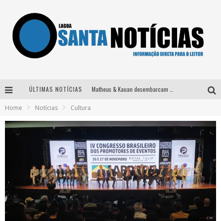
ÚLTIMAS NOTÍCIAS
Matheus & Kauan desembarcam em BH na véspera de feriado para a gravação do projeto “Astral” com participação de Simone Mendes
Home
Notícias
Cultura
Paraná e Willian & Wesley se apresentam no Carretão Trevo Contagem nesta sexta-feira
Selo Moda Music confirma Bel Costa no palco Talentos da Terra do Pedro Leopoldo Rodeio Show
Após sair da KondZilla, DJ Danny Albuquerque inicia nova fase