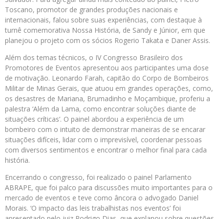
Toscano, promotor de grandes produções nacionais e
internacionais, falou sobre suas experiências, com destaque à
turnê comemorativa Nossa História, de Sandy e Júnior, em que
planejou o projeto com os sócios Rogerio Takata e Daner Assis.
Além dos temas técnicos, o IV Congresso Brasileiro dos
Promotores de Eventos apresentou aos participantes uma dose
de motivação. Leonardo Farah, capitão do Corpo de Bombeiros
Militar de Minas Gerais, que atuou em grandes operações, como,
os desastres de Mariana, Brumadinho e Moçambique, proferiu a
palestra ‘Além da Lama, como encontrar soluções diante de
situações críticas’. O painel abordou a experiência de um
bombeiro com o intuito de demonstrar maneiras de se encarar
situações difíceis, lidar com o imprevisível, coordenar pessoas
com diversos sentimentos e encontrar o melhor final para cada
história.
Encerrando o congresso, foi realizado o painel Parlamento
ABRAPE, que foi palco para discussões muito importantes para o
mercado de eventos e teve como âncora o advogado Daniel
Morais. ‘O impacto das leis trabalhistas nos eventos’ foi
apresentado pelo juiz Rodrigo Dias, que explanou sobre questões