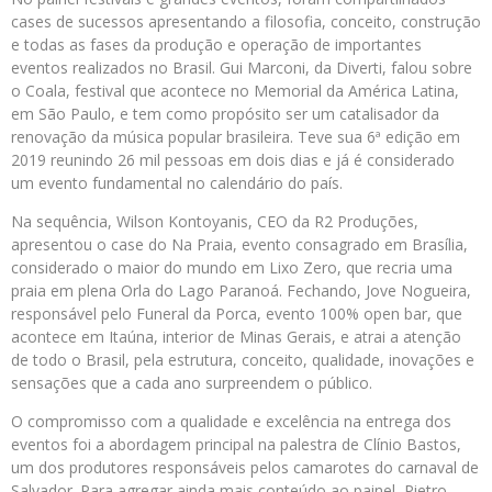
cases de sucessos apresentando a filosofia, conceito, construção
e todas as fases da produção e operação de importantes
eventos realizados no Brasil. Gui Marconi, da Diverti, falou sobre
o Coala, festival que acontece no Memorial da América Latina,
em São Paulo, e tem como propósito ser um catalisador da
renovação da música popular brasileira. Teve sua 6ª edição em
2019 reunindo 26 mil pessoas em dois dias e já é considerado
um evento fundamental no calendário do país.
Na sequência, Wilson Kontoyanis, CEO da R2 Produções,
apresentou o case do Na Praia, evento consagrado em Brasília,
considerado o maior do mundo em Lixo Zero, que recria uma
praia em plena Orla do Lago Paranoá. Fechando, Jove Nogueira,
responsável pelo Funeral da Porca, evento 100% open bar, que
acontece em Itaúna, interior de Minas Gerais, e atrai a atenção
de todo o Brasil, pela estrutura, conceito, qualidade, inovações e
sensações que a cada ano surpreendem o público.
O compromisso com a qualidade e excelência na entrega dos
eventos foi a abordagem principal na palestra de Clínio Bastos,
um dos produtores responsáveis pelos camarotes do carnaval de
Salvador. Para agregar ainda mais conteúdo ao painel, Pietro