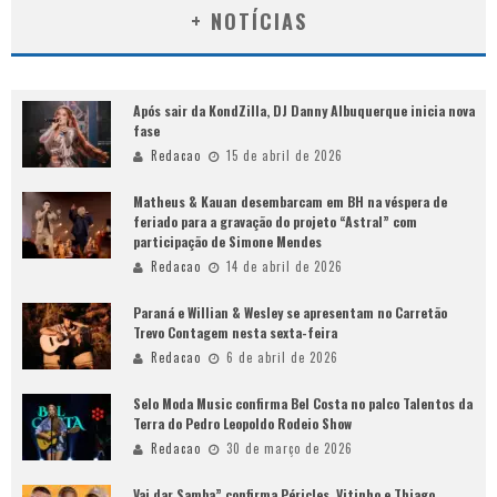
+ NOTÍCIAS
Após sair da KondZilla, DJ Danny Albuquerque inicia nova
fase
Redacao
15 de abril de 2026
Matheus & Kauan desembarcam em BH na véspera de
feriado para a gravação do projeto “Astral” com
participação de Simone Mendes
Redacao
14 de abril de 2026
Paraná e Willian & Wesley se apresentam no Carretão
Trevo Contagem nesta sexta-feira
Redacao
6 de abril de 2026
Selo Moda Music confirma Bel Costa no palco Talentos da
Terra do Pedro Leopoldo Rodeio Show
Redacao
30 de março de 2026
Vai dar Samba” confirma Péricles, Vitinho e Thiago