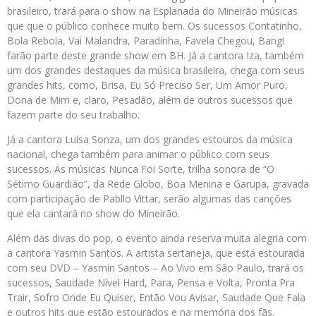
brasileiro, trará para o show na Esplanada do Mineirão músicas
que que o público conhece muito bem. Os sucessos Contatinho,
Bola Rebola, Vai Malandra, Paradinha, Favela Chegou, Bang!
farão parte deste grande show em BH. Já a cantora Iza, também
um dos grandes destaques da música brasileira, chega com seus
grandes hits, como, Brisa, Eu Só Preciso Ser, Um Amor Puro,
Dona de Mim e, claro, Pesadão, além de outros sucessos que
fazem parte do seu trabalho.
Já a cantora Luísa Sonza, um dos grandes estouros da música
nacional, chega também para animar o público com seus
sucessos. As músicas Nunca Foi Sorte, trilha sonora de “O
Sétimo Guardião”, da Rede Globo, Boa Menina e Garupa, gravada
com participação de Pabllo Vittar, serão algumas das canções
que ela cantará no show do Mineirão.
Além das divas do pop, o evento ainda reserva muita alegria com
a cantora Yasmin Santos. A artista sertaneja, que está estourada
com seu DVD – Yasmin Santos – Ao Vivo em São Paulo, trará os
sucessos, Saudade Nível Hard, Para, Pensa e Volta, Pronta Pra
Trair, Sofro Onde Eu Quiser, Então Vou Avisar, Saudade Que Fala
e outros hits que estão estourados e na memória dos fãs.