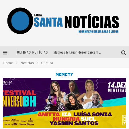
ÚLTIMAS NOTÍCIAS
Matheus & Kauan desembarcam em BH na véspera de feriado para a gravação do projeto “Astral” com participação de Simone Mendes
Home
Notícias
Cultura
Paraná e Willian & Wesley se apresentam no Carretão Trevo Contagem nesta sexta-feira
Selo Moda Music confirma Bel Costa no palco Talentos da Terra do Pedro Leopoldo Rodeio Show
Após sair da KondZilla, DJ Danny Albuquerque inicia nova fase