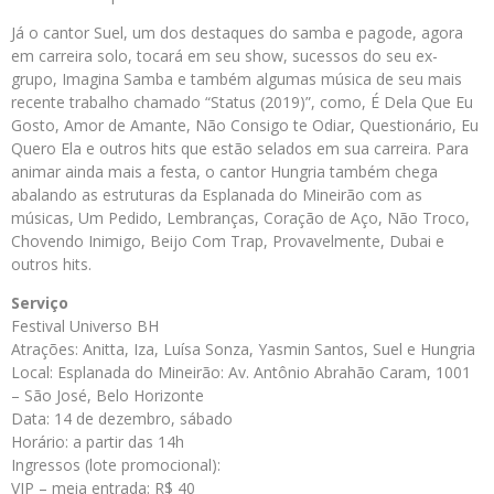
Já o cantor Suel, um dos destaques do samba e pagode, agora
em carreira solo, tocará em seu show, sucessos do seu ex-
grupo, Imagina Samba e também algumas música de seu mais
recente trabalho chamado “Status (2019)”, como, É Dela Que Eu
Gosto, Amor de Amante, Não Consigo te Odiar, Questionário, Eu
Quero Ela e outros hits que estão selados em sua carreira. Para
animar ainda mais a festa, o cantor Hungria também chega
abalando as estruturas da Esplanada do Mineirão com as
músicas, Um Pedido, Lembranças, Coração de Aço, Não Troco,
Chovendo Inimigo, Beijo Com Trap, Provavelmente, Dubai e
outros hits.
Serviço
Festival Universo BH
Atrações: Anitta, Iza, Luísa Sonza, Yasmin Santos, Suel e Hungria
Local: Esplanada do Mineirão: Av. Antônio Abrahão Caram, 1001
– São José, Belo Horizonte
Data: 14 de dezembro, sábado
Horário: a partir das 14h
Ingressos (lote promocional):
VIP – meia entrada: R$ 40