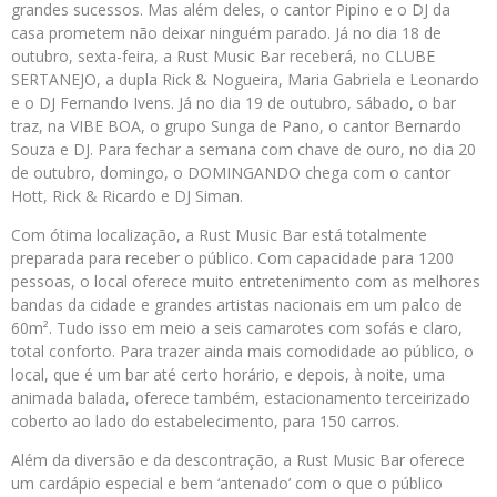
grandes sucessos. Mas além deles, o cantor Pipino e o DJ da
casa prometem não deixar ninguém parado. Já no dia 18 de
outubro, sexta-feira, a Rust Music Bar receberá, no CLUBE
SERTANEJO, a dupla Rick & Nogueira, Maria Gabriela e Leonardo
e o DJ Fernando Ivens. Já no dia 19 de outubro, sábado, o bar
traz, na VIBE BOA, o grupo Sunga de Pano, o cantor Bernardo
Souza e DJ. Para fechar a semana com chave de ouro, no dia 20
de outubro, domingo, o DOMINGANDO chega com o cantor
Hott, Rick & Ricardo e DJ Siman.
Com ótima localização, a Rust Music Bar está totalmente
preparada para receber o público. Com capacidade para 1200
pessoas, o local oferece muito entretenimento com as melhores
bandas da cidade e grandes artistas nacionais em um palco de
60m². Tudo isso em meio a seis camarotes com sofás e claro,
total conforto. Para trazer ainda mais comodidade ao público, o
local, que é um bar até certo horário, e depois, à noite, uma
animada balada, oferece também, estacionamento terceirizado
coberto ao lado do estabelecimento, para 150 carros.
Além da diversão e da descontração, a Rust Music Bar oferece
um cardápio especial e bem ‘antenado’ com o que o público