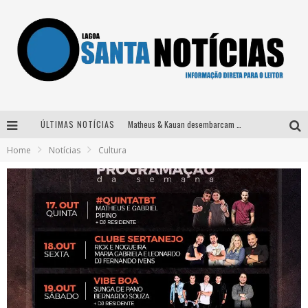
ÚLTIMAS NOTÍCIAS
Matheus & Kauan desembarcam em BH na véspera de feriado para a gravação do projeto “Astral” com participação de Simone Mendes
Home
Notícias
Cultura
Paraná e Willian & Wesley se apresentam no Carretão Trevo Contagem nesta sexta-feira
Selo Moda Music confirma Bel Costa no palco Talentos da Terra do Pedro Leopoldo Rodeio Show
Após sair da KondZilla, DJ Danny Albuquerque inicia nova fase