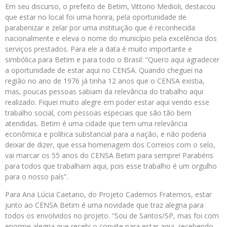
Em seu discurso, o prefeito de Betim, Vittorio Medioli, destacou
que estar no local foi uma honra, pela oportunidade de
parabenizar e zelar por uma instituição que é reconhecida
nacionalmente e eleva o nome do município pela excelência dos
serviços prestados. Para ele a data é muito importante e
simbólica para Betim e para todo o Brasil: “Quero aqui agradecer
a oportunidade de estar aqui no CENSA. Quando cheguei na
região no ano de 1976 já tinha 12 anos que o CENSA existia,
mas, poucas pessoas sabiam da relevância do trabalho aqui
realizado. Fiquei muito alegre em poder estar aqui vendo esse
trabalho social, com pessoas especiais que são tão bem
atendidas. Betim é uma cidade que tem uma relevância
econômica e política substancial para a nação, e não poderia
deixar de dizer, que essa homenagem dos Correios com o selo,
vai marcar os 55 anos do CENSA Betim para sempre! Parabéns
para todos que trabalham aqui, pois esse trabalho é um orgulho
para o nosso país”.
Para Ana Lúcia Caetano, do Projeto Cadernos Fraternos, estar
junto ao CENSA Betim é uma novidade que traz alegria para
todos os envolvidos no projeto. “Sou de Santos/SP, mas foi com
enorme alegria que recebi o convite para estar aqui, recebendo