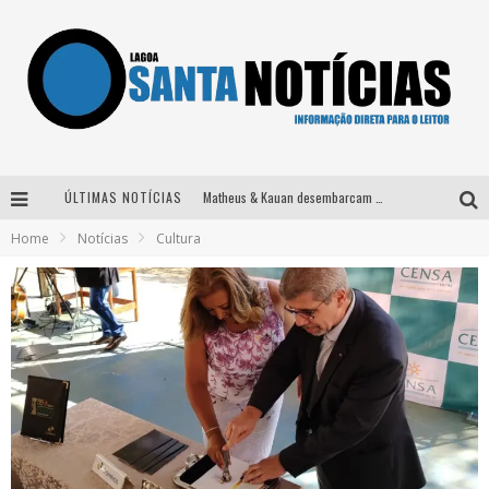
ÚLTIMAS NOTÍCIAS
Matheus & Kauan desembarcam em BH na véspera de feriado para a gravação do projeto “Astral” com participação de Simone Mendes
Home
Notícias
Cultura
Paraná e Willian & Wesley se apresentam no Carretão Trevo Contagem nesta sexta-feira
Selo Moda Music confirma Bel Costa no palco Talentos da Terra do Pedro Leopoldo Rodeio Show
Após sair da KondZilla, DJ Danny Albuquerque inicia nova fase