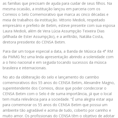
as famílias que precisam de ajuda para cuidar de seus filhos. Na
mesma ocasião, a instituição lançou em parceria com os
Correios o Selo Comemorativo que marca as cinco décadas e
meia de trabalhos da instituição. Vittorio Medioli, respeitado
empresário e prefeito de Betim, esteve presente com sua esposa
Laura Medioli, além de Vera Lúcia Assumpção Teixeira Dias
(afilhada de Ester Assumpção), e a anfitrião, Natália Costa,
diretora presidente do CENSA Betim.
Para dar um toque especial a data, a Banda de Música da 4° RM
da PMMG fez uma linda apresentação abrindo a solenidade com
a o hino nacional e em seguida tocando sucessos da música
brasileira e internacionais.
No ato da obliteração do selo e lançamento do carimbo
comemorativos dos 55 anos do CENSA Betim, Alexandre Magno,
superintendente dos Correios, disse que poder condecorar o
CENSA Betim com o Selo é de suma importância, já que o local
tem muita relevância para a sociedade. “É uma alegria estar aqui
para comemorar os 55 anos do CENSA Betim que possui um
ambiente tão agradável e acima de tudo, coberto por carinho e
muito amor. Os profissionais do CENSA têm o objetivo de adotar