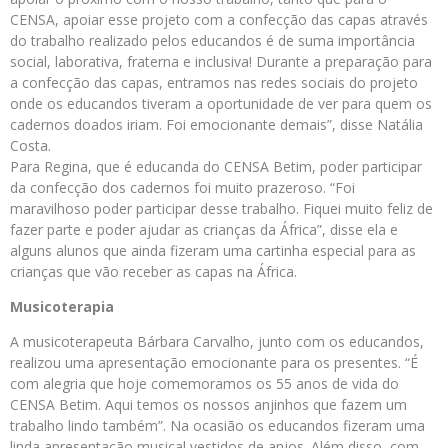
CENSA, apoiar esse projeto com a confecção das capas através
do trabalho realizado pelos educandos é de suma importância
social, laborativa, fraterna e inclusiva! Durante a preparação para
a confecção das capas, entramos nas redes sociais do projeto
onde os educandos tiveram a oportunidade de ver para quem os
cadernos doados iriam. Foi emocionante demais”, disse Natália
Costa.
Para Regina, que é educanda do CENSA Betim, poder participar
da confecção dos cadernos foi muito prazeroso. “Foi
maravilhoso poder participar desse trabalho. Fiquei muito feliz de
fazer parte e poder ajudar as crianças da África”, disse ela e
alguns alunos que ainda fizeram uma cartinha especial para as
crianças que vão receber as capas na África.
Musicoterapia
A musicoterapeuta Bárbara Carvalho, junto com os educandos,
realizou uma apresentação emocionante para os presentes. “É
com alegria que hoje comemoramos os 55 anos de vida do
CENSA Betim. Aqui temos os nossos anjinhos que fazem um
trabalho lindo também”. Na ocasião os educandos fizeram uma
linda apresentação musical vestidos de anjos. Além disso, com