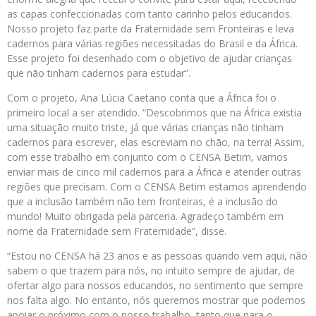
as capas confeccionadas com tanto carinho pelos educandos.
Nosso projeto faz parte da Fraternidade sem Fronteiras e leva
cadernos para várias regiões necessitadas do Brasil e da África.
Esse projeto foi desenhado com o objetivo de ajudar crianças
que não tinham cadernos para estudar”.
Com o projeto, Ana Lúcia Caetano conta que a África foi o
primeiro local a ser atendido. “Descobrimos que na África existia
uma situação muito triste, já que várias crianças não tinham
cadernos para escrever, elas escreviam no chão, na terra! Assim,
com esse trabalho em conjunto com o CENSA Betim, vamos
enviar mais de cinco mil cadernos para a África e atender outras
regiões que precisam. Com o CENSA Betim estamos aprendendo
que a inclusão também não tem fronteiras, é a inclusão do
mundo! Muito obrigada pela parceria. Agradeço também em
nome da Fraternidade sem Fraternidade”, disse.
“Estou no CENSA há 23 anos e as pessoas quando vem aqui, não
sabem o que trazem para nós, no intuito sempre de ajudar, de
ofertar algo para nossos educandos, no sentimento que sempre
nos falta algo. No entanto, nós queremos mostrar que podemos
apoiar o próximo com o nosso trabalho, tanto que para o