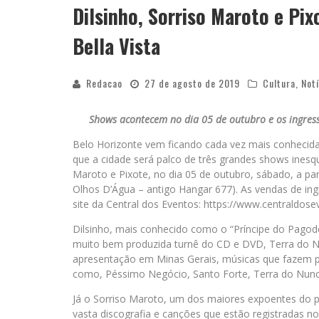
Dilsinho, Sorriso Maroto e Pi
Bella Vista
Redacao
27 de agosto de 2019
Cultura
,
Notí
Shows acontecem no dia 05 de outubro e os ingresso
Belo Horizonte vem ficando cada vez mais conhecida 
que a cidade será palco de três grandes shows inesq
Maroto e Pixote, no dia 05 de outubro, sábado, a part
Olhos D’Água – antigo Hangar 677). As vendas de ing
site da Central dos Eventos: https://www.centraldose
Dilsinho, mais conhecido como o “Príncipe do Pagode
muito bem produzida turnê do CD e DVD, Terra do N
apresentação em Minas Gerais, músicas que fazem pa
como, Péssimo Negócio, Santo Forte, Terra do Nunca
Já o Sorriso Maroto, um dos maiores expoentes do p
vasta discografia e canções que estão registradas 