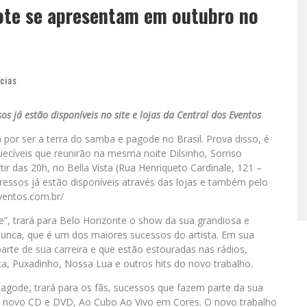
xote se apresentam em outubro no
cias
s já estão disponíveis no site e lojas da Central dos Eventos
por ser a terra do samba e pagode no Brasil. Prova disso, é
uecíveis que reunirão na mesma noite Dilsinho, Sorriso
ir das 20h, no Bella Vista (Rua Henriqueto Cardinale, 121 –
ressos já estão disponíveis através das lojas e também pelo
ventos.com.br/
”, trará para Belo Horizonte o show da sua grandiosa e
unca, que é um dos maiores sucessos do artista. Em sua
rte de sua carreira e que estão estouradas nas rádios,
, Puxadinho, Nossa Lua e outros hits do novo trabalho.
agode, trará para os fãs, sucessos que fazem parte da sua
no novo CD e DVD, Ao Cubo Ao Vivo em Cores. O novo trabalho