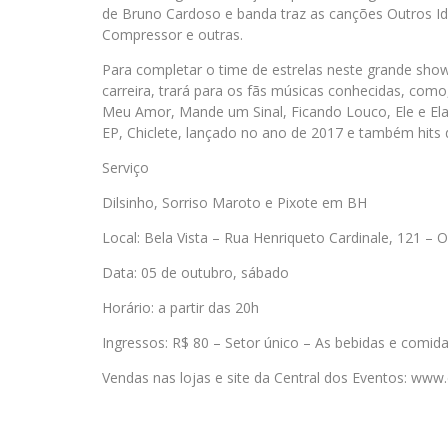
de Bruno Cardoso e banda traz as canções Outros Idea
Compressor e outras.
Para completar o time de estrelas neste grande show
carreira, trará para os fãs músicas conhecidas, co
Meu Amor, Mande um Sinal, Ficando Louco, Ele e Ela 
EP, Chiclete, lançado no ano de 2017 e também hits 
Serviço
Dilsinho, Sorriso Maroto e Pixote em BH
Local: Bela Vista – Rua Henriqueto Cardinale, 121 – 
Data: 05 de outubro, sábado
Horário: a partir das 20h
Ingressos: R$ 80 – Setor único – As bebidas e comid
Vendas nas lojas e site da Central dos Eventos: www