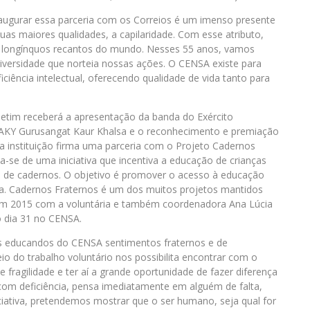
augurar essa parceria com os Correios é um imenso presente
as maiores qualidades, a capilaridade. Com esse atributo,
longínquos recantos do mundo. Nesses 55 anos, vamos
ersidade que norteia nossas ações. O CENSA existe para
ciência intelectual, oferecendo qualidade de vida tanto para
tim receberá a apresentação da banda do Exército
 ABAKY Gurusangat Kaur Khalsa e o reconhecimento e premiação
a instituição firma uma parceria com o Projeto Cadernos
-se de uma iniciativa que incentiva a educação de crianças
as de cadernos. O objetivo é promover o acesso à educação
za. Cadernos Fraternos é um dos muitos projetos mantidos
 em 2015 com a voluntária e também coordenadora Ana Lúcia
 dia 31 no CENSA.
 nos educandos do CENSA sentimentos fraternos e de
io do trabalho voluntário nos possibilita encontrar com o
fragilidade e ter aí a grande oportunidade de fazer diferença
om deficiência, pensa imediatamente em alguém de falta,
ciativa, pretendemos mostrar que o ser humano, seja qual for