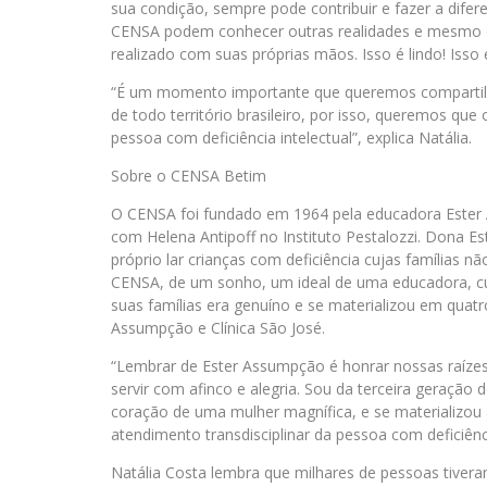
sua condição, sempre pode contribuir e fazer a dife
CENSA podem conhecer outras realidades e mesmo di
realizado com suas próprias mãos. Isso é lindo! Isso 
“É um momento importante que queremos compartilh
de todo território brasileiro, por isso, queremos que o
pessoa com deficiência intelectual”, explica Natália.
Sobre o CENSA Betim
O CENSA foi fundado em 1964 pela educadora Ester 
com Helena Antipoff no Instituto Pestalozzi. Dona 
próprio lar crianças com deficiência cujas famílias 
CENSA, de um sonho, um ideal de uma educadora, cuj
suas famílias era genuíno e se materializou em quatro
Assumpção e Clínica São José.
“Lembrar de Ester Assumpção é honrar nossas raízes, 
servir com afinco e alegria. Sou da terceira geraçã
coração de uma mulher magnífica, e se materializou 
atendimento transdisciplinar da pessoa com deficiênci
Natália Costa lembra que milhares de pessoas tiver