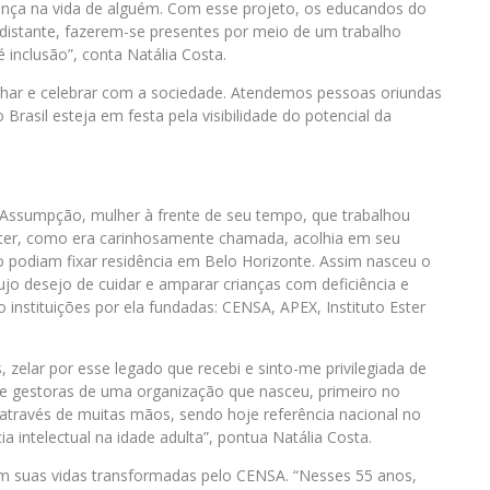
rença na vida de alguém. Com esse projeto, os educandos do
stante, fazerem-se presentes por meio de um trabalho
é inclusão”, conta Natália Costa.
ar e celebrar com a sociedade. Atendemos pessoas oriundas
 Brasil esteja em festa pela visibilidade do potencial da
Assumpção, mulher à frente de seu tempo, que trabalhou
Ester, como era carinhosamente chamada, acolhia em seu
não podiam fixar residência em Belo Horizonte. Assim nasceu o
o desejo de cuidar e amparar crianças com deficiência e
 instituições por ela fundadas: CENSA, APEX, Instituto Ester
zelar por esse legado que recebi e sinto-me privilegiada de
o de gestoras de uma organização que nasceu, primeiro no
através de muitas mãos, sendo hoje referência nacional no
a intelectual na idade adulta”, pontua Natália Costa.
am suas vidas transformadas pelo CENSA. “Nesses 55 anos,