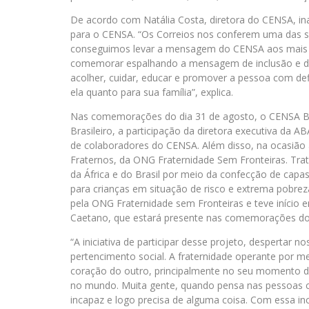
De acordo com Natália Costa, diretora do CENSA, in
para o CENSA. “Os Correios nos conferem uma das su
conseguimos levar a mensagem do CENSA aos mais 
comemorar espalhando a mensagem de inclusão e div
acolher, cuidar, educar e promover a pessoa com defi
ela quanto para sua família”, explica.
Nas comemorações do dia 31 de agosto, o CENSA Be
Brasileiro, a participação da diretora executiva da
de colaboradores do CENSA. Além disso, na ocasião 
Fraternos, da ONG Fraternidade Sem Fronteiras. Trata
da África e do Brasil por meio da confecção de cap
para crianças em situação de risco e extrema pobre
pela ONG Fraternidade sem Fronteiras e teve início
Caetano, que estará presente nas comemorações do
“A iniciativa de participar desse projeto, despertar
pertencimento social. A fraternidade operante por me
coração do outro, principalmente no seu momento de 
no mundo. Muita gente, quando pensa nas pessoas c
incapaz e logo precisa de alguma coisa. Com essa in