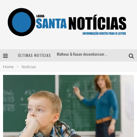
Matheus & Kauan desembarcam em BH na véspera de feriado para a gravação do projeto “Astral” com participação de Simone Mendes
ÚLTIMAS NOTÍCIAS
Paraná e Willian & Wesley se apresentam no Carretão Trevo Contagem nesta sexta-feira
Home
Notícias
Selo Moda Music confirma Bel Costa no palco Talentos da Terra do Pedro Leopoldo Rodeio Show
Após sair da KondZilla, DJ Danny Albuquerque inicia nova fase