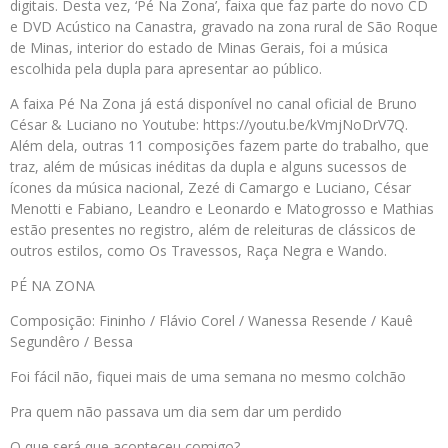
digitais. Desta vez, ‘Pé Na Zona’, faixa que faz parte do novo CD
e DVD Acústico na Canastra, gravado na zona rural de São Roque
de Minas, interior do estado de Minas Gerais, foi a música
escolhida pela dupla para apresentar ao público.
A faixa Pé Na Zona já está disponível no canal oficial de Bruno
César & Luciano no Youtube: https://youtu.be/kVmjNoDrV7Q.
Além dela, outras 11 composições fazem parte do trabalho, que
traz, além de músicas inéditas da dupla e alguns sucessos de
ícones da música nacional, Zezé di Camargo e Luciano, César
Menotti e Fabiano, Leandro e Leonardo e Matogrosso e Mathias
estão presentes no registro, além de releituras de clássicos de
outros estilos, como Os Travessos, Raça Negra e Wando.
PÉ NA ZONA
Composição: Fininho / Flávio Corel / Wanessa Resende / Kauê
Segundêro / Bessa
Foi fácil não, fiquei mais de uma semana no mesmo colchão
Pra quem não passava um dia sem dar um perdido
O que será que aconteceu comigo?