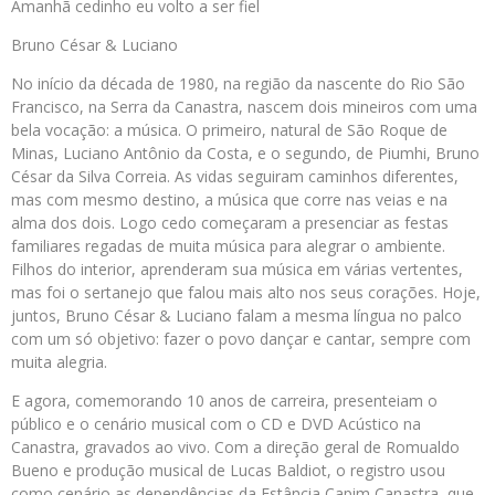
Amanhã cedinho eu volto a ser fiel
Bruno César & Luciano
No início da década de 1980, na região da nascente do Rio São
Francisco, na Serra da Canastra, nascem dois mineiros com uma
bela vocação: a música. O primeiro, natural de São Roque de
Minas, Luciano Antônio da Costa, e o segundo, de Piumhi, Bruno
César da Silva Correia. As vidas seguiram caminhos diferentes,
mas com mesmo destino, a música que corre nas veias e na
alma dos dois. Logo cedo começaram a presenciar as festas
familiares regadas de muita música para alegrar o ambiente.
Filhos do interior, aprenderam sua música em várias vertentes,
mas foi o sertanejo que falou mais alto nos seus corações. Hoje,
juntos, Bruno César & Luciano falam a mesma língua no palco
com um só objetivo: fazer o povo dançar e cantar, sempre com
muita alegria.
E agora, comemorando 10 anos de carreira, presenteiam o
público e o cenário musical com o CD e DVD Acústico na
Canastra, gravados ao vivo. Com a direção geral de Romualdo
Bueno e produção musical de Lucas Baldiot, o registro usou
como cenário as dependências da Estância Capim Canastra, que