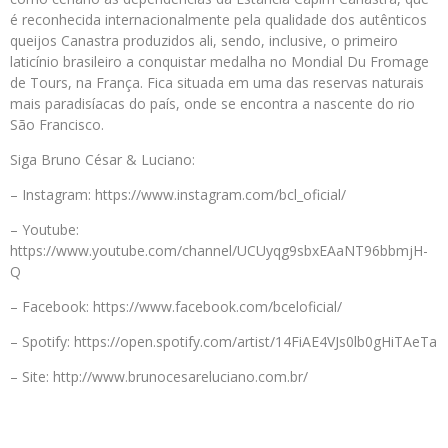
é reconhecida internacionalmente pela qualidade dos autênticos
queijos Canastra produzidos ali, sendo, inclusive, o primeiro
laticínio brasileiro a conquistar medalha no Mondial Du Fromage
de Tours, na França. Fica situada em uma das reservas naturais
mais paradisíacas do país, onde se encontra a nascente do rio
São Francisco.
Siga Bruno César & Luciano:
– Instagram: https://www.instagram.com/bcl_oficial/
– Youtube:
https://www.youtube.com/channel/UCUyqg9sbxEAaNT96bbmjH-
Q
– Facebook: https://www.facebook.com/bceloficial/
– Spotify: https://open.spotify.com/artist/14FiAE4VJs0lb0gHiTAeTa
– Site: http://www.brunocesareluciano.com.br/