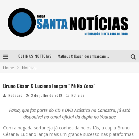
ÚLTIMAS NOTÍCIAS
Matheus & Kauan desembarcam em BH na véspera de feriado para a gravação do projeto “Astral” com participação de Simone Mendes
Home
Notícias
Paraná e Willian & Wesley se apresentam no Carretão Trevo Contagem nesta sexta-feira
Selo Moda Music confirma Bel Costa no palco Talentos da Terra do Pedro Leopoldo Rodeio Show
Bruno César & Luciano lançam “Pé Na Zona”
Após sair da KondZilla, DJ Danny Albuquerque inicia nova fase
Redacao
3 de julho de 2019
Notícias
Faixa, que faz parte do CD e DVD Acústico na Canastra, já está
disponível no canal oficial da dupla no Youtube
Com a pegada sertaneja já conhecida pelos fãs, a dupla Bruno
César & Luciano lança mais um grande sucesso nas plataformas