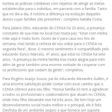
norteia as práticas cotidianas com objetivo de atingir as metas
estabelecidas para o indivíduo, em parceria com a família. Tanto
que no dia a dia, é notório a diferença na evolução daqueles
alunos cujas famílias são presentes”, completa Natália Costa.
Para Juliano Otto, educando do CENSA há 33 anos, a presença
constante de sua mãe no local traz muita paz. “Estar com minha
mãe aqui é muito bom. Gosto de ir para casa nos fins de
semana, mas tendo a certeza de vou voltar para o CENSA na
segunda feira”, disse. O mesmo sentimento é compartilhado pelo
educando Eurico Marcelo, 41 anos, que está no CENSA há sete
anos. “A presença da minha família traz muita alegria para mim
além de gerar também uma enorme vontade de cooperar com
os professores que cuidam da gente”, completou.
Para Rogério Araújo Souza, pai do educando Alexandre Guillen, é
uma enorme satisfação poder contar com esse carinho que o
CENSA oferece para seu filho. “Nossa família só tem a agradecer
a todos os profissionais e colaboradores que atuam no CENSA,
onde meu filho Alexandre vive há três anos. Ele tem hoje um
desenvolvimento social muito melhor e o principal, ele é feliz.
Desfruta de um ambiente seguro e que fornece um suporte