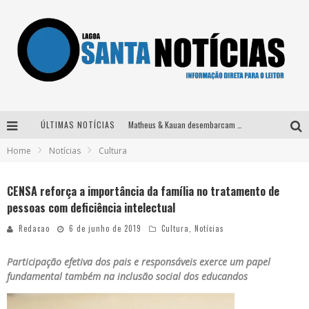
ÚLTIMAS NOTÍCIAS
Matheus & Kauan desembarcam em BH na véspera de feriado para a gravação do projeto “Astral” com participação de Simone Mendes
Home
Notícias
Cultura
Paraná e Willian & Wesley se apresentam no Carretão Trevo Contagem nesta sexta-feira
Selo Moda Music confirma Bel Costa no palco Talentos da Terra do Pedro Leopoldo Rodeio Show
CENSA reforça a importância da família no tratamento de
pessoas com deficiência intelectual
Após sair da KondZilla, DJ Danny Albuquerque inicia nova fase
Redacao
6 de junho de 2019
Cultura
,
Notícias
Participação efetiva dos pais e responsáveis exerce um papel
fundamental também na inclusão social dos educandos