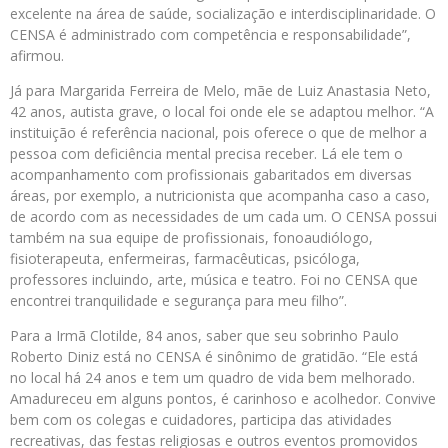
excelente na área de saúde, socialização e interdisciplinaridade. O
CENSA é administrado com competência e responsabilidade”,
afirmou.
Já para Margarida Ferreira de Melo, mãe de Luiz Anastasia Neto,
42 anos, autista grave, o local foi onde ele se adaptou melhor. “A
instituição é referência nacional, pois oferece o que de melhor a
pessoa com deficiência mental precisa receber. Lá ele tem o
acompanhamento com profissionais gabaritados em diversas
áreas, por exemplo, a nutricionista que acompanha caso a caso,
de acordo com as necessidades de um cada um. O CENSA possui
também na sua equipe de profissionais, fonoaudiólogo,
fisioterapeuta, enfermeiras, farmacêuticas, psicóloga,
professores incluindo, arte, música e teatro. Foi no CENSA que
encontrei tranquilidade e segurança para meu filho”.
Para a Irmã Clotilde, 84 anos, saber que seu sobrinho Paulo
Roberto Diniz está no CENSA é sinônimo de gratidão. “Ele está
no local há 24 anos e tem um quadro de vida bem melhorado.
Amadureceu em alguns pontos, é carinhoso e acolhedor. Convive
bem com os colegas e cuidadores, participa das atividades
recreativas, das festas religiosas e outros eventos promovidos