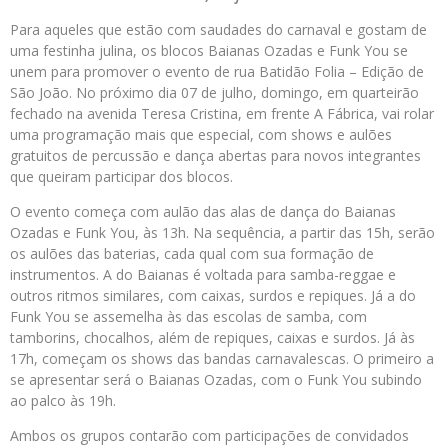
Para aqueles que estão com saudades do carnaval e gostam de
uma festinha julina, os blocos Baianas Ozadas e Funk You se
unem para promover o evento de rua Batidão Folia – Edição de
São João. No próximo dia 07 de julho, domingo, em quarteirão
fechado na avenida Teresa Cristina, em frente A Fábrica, vai rolar
uma programação mais que especial, com shows e aulões
gratuitos de percussão e dança abertas para novos integrantes
que queiram participar dos blocos.
O evento começa com aulão das alas de dança do Baianas
Ozadas e Funk You, às 13h. Na sequência, a partir das 15h, serão
os aulões das baterias, cada qual com sua formação de
instrumentos. A do Baianas é voltada para samba-reggae e
outros ritmos similares, com caixas, surdos e repiques. Já a do
Funk You se assemelha às das escolas de samba, com
tamborins, chocalhos, além de repiques, caixas e surdos. Já às
17h, começam os shows das bandas carnavalescas. O primeiro a
se apresentar será o Baianas Ozadas, com o Funk You subindo
ao palco às 19h.
Ambos os grupos contarão com participações de convidados