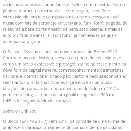
ao incorporar novas sonoridades e estilos com maestria. Para o
público, momentos memoráveis com alegria, diversão e
interatividade, em que os músicos misturam sucessos da axé
music com hits de sertanejo universitário, funk, forró, pagode, de
releituras à base do “tempeiro” da percussão baiana, e mais as
autorais “Sou Baianas” e “Tum tum”, já conhecidas de quem
acompanha o grupo.
O Baianas Ozadas eclodiu no novo carnaval de BH em 2012.
Com sete anos de história, cresceu ao ponto de consolidar-se
como um bloco expressivo e protagonista no no crescimento da
nova folia da capital mineira, com reconhecimento da imprensa
nacional e internacional. Criado pelo cantor e pesquisador baiano
Geo Cardoso, o Baianas Ozadas figura entre as principais
atrações do carnaval belo-horizontino, tendo sido em 2017 o
primeiro a atingir a marca de um público superior a 500 mil
foliões na segunda-feira de carnaval.
Sobre o Funk You
O Bloco Funk You surgiu em 2016, da vontade de uma turma de
amigos em participar ativamente do carnaval de rua da cidade.