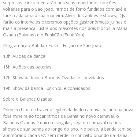
surpresas e incrementarão aos seus repertórios canções
voltadas para o São João, ritmos de forró fundidos com axé e
funk, cada uma à sua maneira. Além dos aulões e shows, DJs
farão os intervalos e teremos opções gastronômicas julinas e
mais a presença ilustre dos mascotes dos dois blocos: a Maria
Ozada (Baianas) e o FunkCão (Funk You).
Programação Batidão Folia – Edição de São João:
13h: Aulões de dança
15h: Aulões das baterias
17h: Show da banda Baianas Ozadas e convidados
19h: Show da banda Funk You e convidados
Sobre o Baianas Ozadas
Primeiro bloco a trazer a legitimidade do carnaval baiano na nova
folia mineira ao tocar ritmos da Bahia no novo carnaval, o
Baianas Ozadas é único e singular, seja no carnaval ou nos
shows de sua banda ao longo do ano. No palco, a banda tem se
aprimorado cada vez, sem perder o conceito oriundo da Bahia,