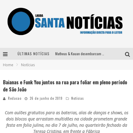
ÚLTIMAS NOTÍCIAS
Matheus & Kauan desembarcam em BH na véspera de feriado para a gravação do projeto “Astral” com participação de Simone Mendes
Home
Notícias
Paraná e Willian & Wesley se apresentam no Carretão Trevo Contagem nesta sexta-feira
Selo Moda Music confirma Bel Costa no palco Talentos da Terra do Pedro Leopoldo Rodeio Show
Baianas e Funk You juntos na rua para foliar em pleno período
de São João
Após sair da KondZilla, DJ Danny Albuquerque inicia nova fase
Redacao
26 de junho de 2019
Notícias
Com aulões gratuitos para as baterias, alas de danças e shows, os
dois blocos que arrastam multidões na cidade prometem grande
festa em folia julina, no dia 7 de julho, no quarteirão fechado da
Teresa Cristina, em frente a Fábrica