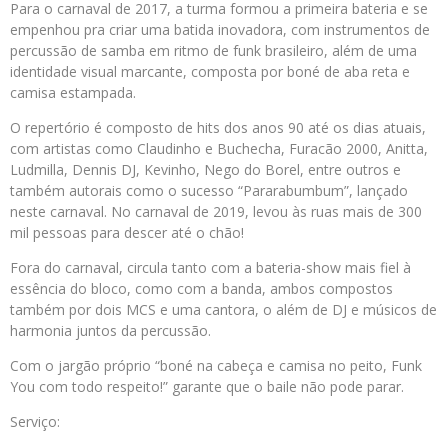
Para o carnaval de 2017, a turma formou a primeira bateria e se
empenhou pra criar uma batida inovadora, com instrumentos de
percussão de samba em ritmo de funk brasileiro, além de uma
identidade visual marcante, composta por boné de aba reta e
camisa estampada.
O repertório é composto de hits dos anos 90 até os dias atuais,
com artistas como Claudinho e Buchecha, Furacão 2000, Anitta,
Ludmilla, Dennis DJ, Kevinho, Nego do Borel, entre outros e
também autorais como o sucesso “Pararabumbum”, lançado
neste carnaval. No carnaval de 2019, levou às ruas mais de 300
mil pessoas para descer até o chão!
Fora do carnaval, circula tanto com a bateria-show mais fiel à
essência do bloco, como com a banda, ambos compostos
também por dois MCS e uma cantora, o além de DJ e músicos de
harmonia juntos da percussão.
Com o jargão próprio “boné na cabeça e camisa no peito, Funk
You com todo respeito!” garante que o baile não pode parar.
Serviço: