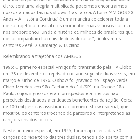
claro, será uma alegria multiplicada podermos encontrarmos
nossos amados fãs nos shows Brasil afora. A turnê ‘AMIGOS 20
Anos – A História Continua’ é uma maneira de celebrar toda a
nossa trajetória musical e os momentos maravilhosos que ela
nos proporcionou, unida à história de milhões de brasileiros que
nos acompanham há mais de duas décadas”, finalizam os
cantores Zezé Di Camargo & Luciano.
Relembrando a trajetória dos AMIGOS
1995: O primeiro especial Amigos foi transmitido pela TV Globo
em 23 de dezembro e reprisado no ano seguinte duas vezes, em
março e junho de 1996. O show foi gravado no Espaço Verde
Chico Mendes, em São Caetano do Sul (SP), na Grande São
Paulo, cujos ingressos eram brinquedos e alimentos não
perecíveis destinados a entidades beneficentes da região. Cerca
de 100 mil pessoas assistiram ao primeiro show especial, que
mostrou os cantores trocando de parceiros e interpretando as
canções uns dos outros.
Neste primeiro especial, em 1995, foram apresentadas 30
canções do repertório das três duplas, tendo sido aberta com a