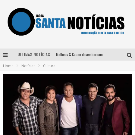
ÚLTIMAS NOTÍCIAS
Matheus & Kauan desembarcam em BH na véspera de feriado para a gravação do projeto “Astral” com participação de Simone Mendes
Home
Notícias
Cultura
Paraná e Willian & Wesley se apresentam no Carretão Trevo Contagem nesta sexta-feira
Selo Moda Music confirma Bel Costa no palco Talentos da Terra do Pedro Leopoldo Rodeio Show
Após sair da KondZilla, DJ Danny Albuquerque inicia nova fase