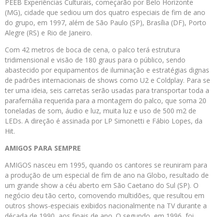
PEEB Experiências Culturais, começarão por Belo Horizonte
(MG), cidade que sediou um dos quatro especiais de fim de ano
do grupo, em 1997, além de São Paulo (SP), Brasília (DF), Porto
Alegre (RS) e Rio de Janeiro.
Com 42 metros de boca de cena, o palco terá estrutura
tridimensional e visão de 180 graus para o público, sendo
abastecido por equipamentos de iluminação e estratégias dignas
de padrões internacionais de shows como U2 e Coldplay. Para se
ter uma ideia, seis carretas serão usadas para transportar toda a
parafernália requerida para a montagem do palco, que soma 20
toneladas de som, áudio e luz, muita luz e uso de 500 m2 de
LEDs. A direção é assinada por LP Simonetti e Fábio Lopes, da
Hit.
AMIGOS PARA SEMPRE
AMIGOS nasceu em 1995, quando os cantores se reuniram para
a produção de um especial de fim de ano na Globo, resultado de
um grande show a céu aberto em São Caetano do Sul (SP). O
negócio deu tão certo, comovendo multidões, que resultou em
outros shows-especiais exibidos nacionalmente na TV durante a
década de 1990, aos finais de ano. O segundo, em 1996, foi