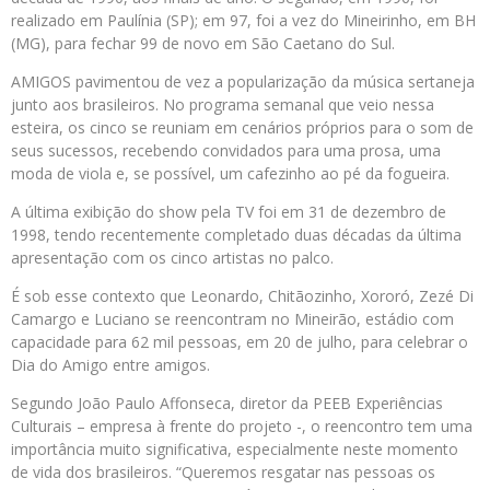
realizado em Paulínia (SP); em 97, foi a vez do Mineirinho, em BH
(MG), para fechar 99 de novo em São Caetano do Sul.
AMIGOS pavimentou de vez a popularização da música sertaneja
junto aos brasileiros. No programa semanal que veio nessa
esteira, os cinco se reuniam em cenários próprios para o som de
seus sucessos, recebendo convidados para uma prosa, uma
moda de viola e, se possível, um cafezinho ao pé da fogueira.
A última exibição do show pela TV foi em 31 de dezembro de
1998, tendo recentemente completado duas décadas da última
apresentação com os cinco artistas no palco.
É sob esse contexto que Leonardo, Chitãozinho, Xororó, Zezé Di
Camargo e Luciano se reencontram no Mineirão, estádio com
capacidade para 62 mil pessoas, em 20 de julho, para celebrar o
Dia do Amigo entre amigos.
Segundo João Paulo Affonseca, diretor da PEEB Experiências
Culturais – empresa à frente do projeto -, o reencontro tem uma
importância muito significativa, especialmente neste momento
de vida dos brasileiros. “Queremos resgatar nas pessoas os