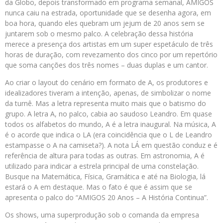
da Globo, depois transformado em programa semanal, AMIGOS
nunca caiu na estrada, oportunidade que se desenha agora, em
boa hora, quando eles quebram um jejum de 20 anos sem se
juntarem sob o mesmo palco. A celebração dessa história
merece a presença dos artistas em um super espetáculo de três
horas de duração, com revezamento dos cinco por um repertório
que soma canções dos três nomes – duas duplas e um cantor.
Ao criar o layout do cenário em formato de A, os produtores e
idealizadores tiveram a intenção, apenas, de simbolizar o nome
da turnê. Mas a letra representa muito mais que o batismo do
grupo. A letra A, no palco, cabia ao saudoso Leandro. Em quase
todos os alfabetos do mundo, A é a letra inaugural. Na música, A
é o acorde que indica o LA (era coincidência que o L de Leandro
estampasse o A na camiseta?). A nota LÁ em questão conduz e é
referência de altura para todas as outras. Em astronomia, A é
utilizado para indicar a estrela principal de uma constelação.
Busque na Matemática, Física, Gramática e até na Biologia, lá
estará o A em destaque. Mas o fato é que é assim que se
apresenta o palco do “AMIGOS 20 Anos – A História Continua”.
Os shows, uma superprodução sob o comanda da empresa