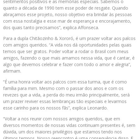
sentimentos positivos e as memórias especiais. Sabemos o
quanto a década de 1990 tem esse poder de resgate. Quando
abraçamos esse projeto, nosso objetivo era brindar às pessoas
com essa nostalgia e esse mar de esperança e encorajamento,
dos quais tanto precisamos”, explica Affonseca.
Para a dupla Chitãozinho & Xororó, é um prazer voltar aos palcos
com amigos queridos. “A vida nos dá oportunidades pelas quais
temos que ser gratos. Poder voltar a rodar o Brasil com meus
amigos, fazendo o que mais amamos nessa vida, que é cantar, é
algo que devemos celebrar e fazer com todo o amor e alegria”,
afirmam.
“É uma honra voltar aos palcos com essa turma, que é como
família para mim. Mesmo com o passar dos anos e com os
revezes que a vida, a perda do meu irmão principalmente, será
um prazer reviver essas lembranças tão especiais e levarmos
esse carinho para os nossos fãs”, explica Leonardo.
“Voltar a nos reunir com nossos amigos queridos, que em
diversos momentos de nossas vidas continuam presentes é, sem
dúvida, um dos maiores privilégios que estamos tendo nos
últimos tempos. Nosso reencontro é uma consequência disso. E