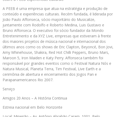
A PEEB é uma empresa que atua na estratégia e produção de
conteúdo e experiências culturais. Recém fundada, é liderada por
João Paulo Affonseca, sócio majoritário do Musicalize,
juntamente com Rodolfo e Roberto Medina, Luis Gustavo e
Bruno Affonseca. O executivo foi sócio fundador da Mondo
Entretenimento e da XYZ Live, empresas que estiveram à frente
dos maiores projetos de música nacional e internacional dos
últimos anos como os shows de Eric Clapton, Beyoncé, Bon Jovi,
Amy Whinehouse, Shakira, Red Hot Chilli Peppers, Bruno Mars,
Maroon 5, Iron Maiden e Katy Perry. Affonseca também foi
responsável por grandes eventos como o Festival Natura Nós e
Natura Musical, Planeta Terra, Tim Festival, Live Earth e a
cerimônia de abertura e encerramento dos Jogos Pan e
Parapanamericanos Rio 2007.
Serviço
Amigos 20 Anos – A História Continua
Estreia nacional em Belo Horizonte
Local: Mineirão – Av. Antônio Abrahão Caram, 1001, Belo