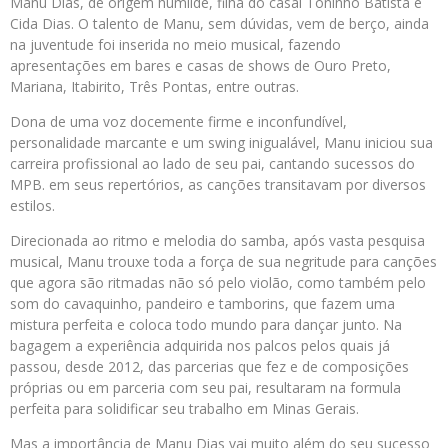
Manu Dias, de origem humilde, filha do casal Toninho Batista e
Cida Dias. O talento de Manu, sem dúvidas, vem de berço, ainda
na juventude foi inserida no meio musical, fazendo
apresentações em bares e casas de shows de Ouro Preto,
Mariana, Itabirito, Três Pontas, entre outras.
Dona de uma voz docemente firme e inconfundível,
personalidade marcante e um swing inigualável, Manu iniciou sua
carreira profissional ao lado de seu pai, cantando sucessos do
MPB. em seus repertórios, as canções transitavam por diversos
estilos.
Direcionada ao ritmo e melodia do samba, após vasta pesquisa
musical, Manu trouxe toda a força de sua negritude para canções
que agora são ritmadas não só pelo violão, como também pelo
som do cavaquinho, pandeiro e tamborins, que fazem uma
mistura perfeita e coloca todo mundo para dançar junto. Na
bagagem a experiência adquirida nos palcos pelos quais já
passou, desde 2012, das parcerias que fez e de composições
próprias ou em parceria com seu pai, resultaram na formula
perfeita para solidificar seu trabalho em Minas Gerais.
Mas a importância de Manu Dias vai muito além do seu sucesso