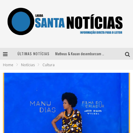
ÚLTIMAS NOTÍCIAS
Matheus & Kauan desembarcam em BH na véspera de feriado para a gravação do projeto “Astral” com participação de Simone Mendes
Home
Notícias
Cultura
Paraná e Willian & Wesley se apresentam no Carretão Trevo Contagem nesta sexta-feira
Selo Moda Music confirma Bel Costa no palco Talentos da Terra do Pedro Leopoldo Rodeio Show
Após sair da KondZilla, DJ Danny Albuquerque inicia nova fase