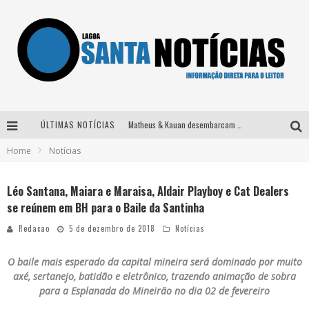
ÚLTIMAS NOTÍCIAS
Matheus & Kauan desembarcam em BH na véspera de feriado para a gravação do projeto “Astral” com participação de Simone Mendes
Home
Notícias
Paraná e Willian & Wesley se apresentam no Carretão Trevo Contagem nesta sexta-feira
Selo Moda Music confirma Bel Costa no palco Talentos da Terra do Pedro Leopoldo Rodeio Show
Léo Santana, Maiara e Maraisa, Aldair Playboy e Cat Dealers
se reúnem em BH para o Baile da Santinha
Após sair da KondZilla, DJ Danny Albuquerque inicia nova fase
Redacao
5 de dezembro de 2018
Notícias
O baile mais esperado da capital mineira será dominado por muito
axé, sertanejo, batidão e eletrônico, trazendo animação de sobra
para a Esplanada do Mineirão no dia 02 de fevereiro