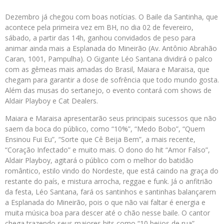
Dezembro já chegou com boas notícias. O Baile da Santinha, que
acontece pela primeira vez em BH, no dia 02 de fevereiro,
sábado, a partir das 14h, ganhou convidados de peso para
animar ainda mais a Esplanada do Mineirão (Av. Antônio Abrahão
Caran, 1001, Pampulha). O Gigante Léo Santana dividirá o palco
com as gêmeas mais amadas do Brasil, Maiara e Maraisa, que
chegam para garantir a dose de sofrência que todo mundo gosta.
Além das musas do sertanejo, o evento contará com shows de
Aldair Playboy e Cat Dealers.
Maiara e Maraisa apresentarão seus principais sucessos que não
saem da boca do público, como “10%”, “Medo Bobo”, “Quem
Ensinou Fui Eu”, “Sorte que Cê Beija Bem”, a mais recente,
“Coração Infectado” e muito mais. O dono do hit “Amor Falso”,
Aldair Playboy, agitará o público com o melhor do batidão
romântico, estilo vindo do Nordeste, que está caindo na graça do
restante do país, e mistura arrocha, reggae e funk. Já o anfitrião
da festa, Léo Santana, fará os santinhos e santinhas balançarem
a Esplanada do Mineirão, pois o que não vai faltar é energia e
muita música boa para descer até o chão nesse baile. O cantor
chega trazendo seus maiores hits como “10 beijos de rua”,