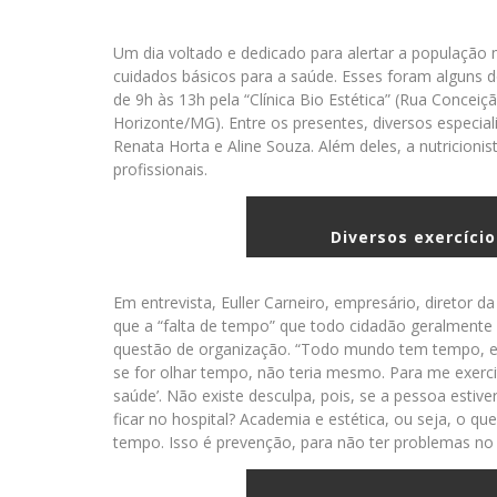
Um dia voltado e dedicado para alertar a população m
cuidados básicos para a saúde. Esses foram alguns d
de 9h às 13h pela “Clínica Bio Estética” (Rua Concei
Horizonte/MG). Entre os presentes, diversos especia
Renata Horta e Aline Souza. Além deles, a nutricion
profissionais.
Diversos exercício
Em entrevista, Euller Carneiro, empresário, diretor d
que a “falta de tempo” que todo cidadão geralmente di
questão de organização. “Todo mundo tem tempo, ele 
se for olhar tempo, não teria mesmo. Para me exerci
saúde’. Não existe desculpa, pois, se a pessoa esti
ficar no hospital? Academia e estética, ou seja, o q
tempo. Isso é prevenção, para não ter problemas no