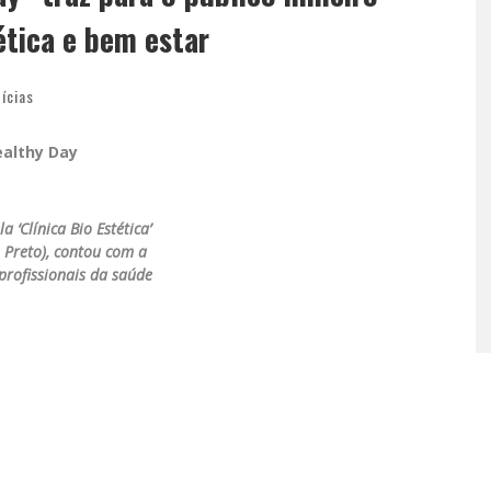
ética e bem estar
ícias
ealthy Day
a ‘Clínica Bio Estética’
 Preto), contou com a
profissionais da saúde