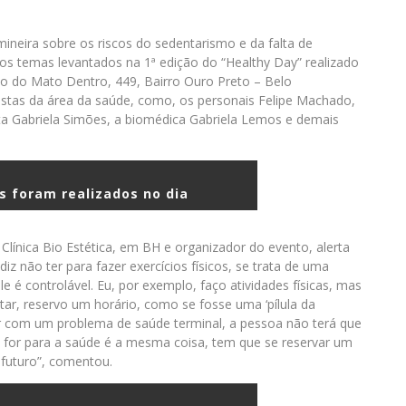
ineira sobre os riscos do sedentarismo e da falta de
os temas levantados na 1ª edição do “Healthy Day” realizado
ção do Mato Dentro, 449, Bairro Ouro Preto – Belo
listas da área da saúde, como, os personais Felipe Machado,
ista Gabriela Simões, a biomédica Gabriela Lemos e demais
s foram realizados no dia
a Clínica Bio Estética, em BH e organizador do evento, alerta
z não ter para fazer exercícios físicos, se trata de uma
é controlável. Eu, por exemplo, faço atividades físicas, mas
tar, reservo um horário, como se fosse uma ‘pílula da
ver com um problema de saúde terminal, a pessoa não terá que
ue for para a saúde é a mesma coisa, tem que se reservar um
 futuro”, comentou.