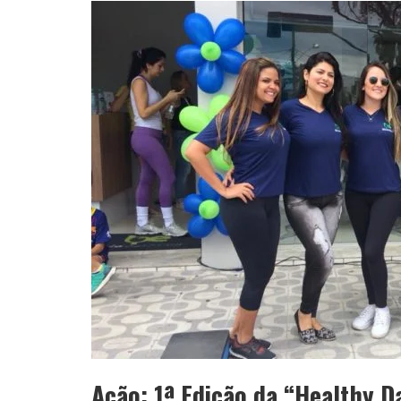
APÓS SAIR DA KONDZILLA, DJ DANNY A
Ação: 1ª Edição da “Healthy Da