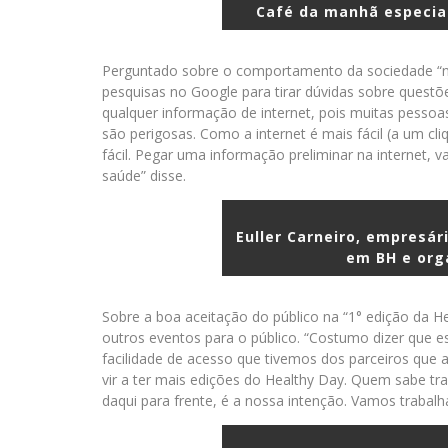
Café da manhã especial
Perguntado sobre o comportamento da sociedade “na e
pesquisas no Google para tirar dúvidas sobre questõe
qualquer informação de internet, pois muitas pesso
são perigosas. Como a internet é mais fácil (a um c
fácil. Pegar uma informação preliminar na internet, v
saúde” disse.
Euller Carneiro, empresári
em BH e org
Sobre a boa aceitação do público na “1° edição da Hea
outros eventos para o público. “Costumo dizer que ess
facilidade de acesso que tivemos dos parceiros que
vir a ter mais edições do Healthy Day. Quem sabe t
daqui para frente, é a nossa intenção. Vamos trabalh