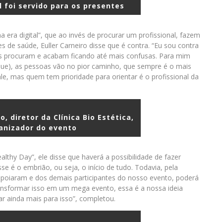
 foi servido para os presentes
ra digital”, que ao invés de procurar um profissional, fazem
s de saúde, Euller Carneiro disse que é contra. “Eu sou contra
as procuram e acabam ficando até mais confusas. Para mim
lique), as pessoas vão no pior caminho, que sempre é o mais
ale, mas quem tem prioridade para orientar é o profissional da
o, diretor da Clínica Bio Estética,
anizador do evento
lthy Day”, ele disse que haverá a possibilidade de fazer
e é o embrião, ou seja, o início de tudo. Todavia, pela
 apoiaram e dos demais participantes do nosso evento, poderá
ransformar isso em um mega evento, essa é a nossa ideia
ar ainda mais para isso”, completou.