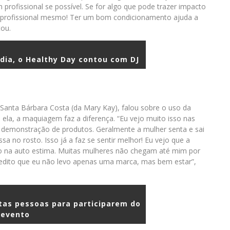
m profissional se possível. Se for algo que pode trazer impacto
m profissional mesmo! Ter um bom condicionamento ajuda a
tou.
dia, o Healthy Day contou com DJ
Santa Bárbara Costa (da Mary Kay), falou sobre o uso da
la, a maquiagem faz a diferença. “Eu vejo muito isso nas
 a demonstração de produtos. Geralmente a mulher senta e sai
a no rosto. Isso já a faz se sentir melhor! Eu vejo que a
o na auto estima. Muitas mulheres não chegam até mim por
redito que eu não levo apenas uma marca, mas bem estar”,
tas pessoas para participarem do
evento