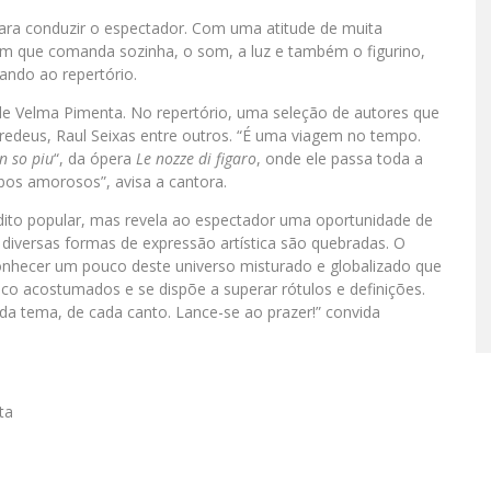
ara conduzir o espectador. Com uma atitude de muita
m que comanda sozinha, o som, a luz e também o figurino,
ando ao repertório.
 de Velma
Pimenta
. No repertório, uma seleção de autores que
edeus, Raul Seixas entre outros. “É uma viagem no tempo.
n so piu
“, da ópera
Le nozze di figaro
, onde ele passa toda a
ubos amorosos”, avisa a cantora.
dito popular, mas revela ao espectador uma oportunidade de
diversas formas de expressão artística são quebradas. O
nhecer um pouco deste universo misturado e globalizado que
uco acostumados e se dispõe a superar rótulos e definições.
ada tema, de cada canto. Lance-se ao prazer!” convida
ta