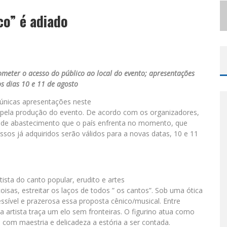
co” é adiado
LBUQUERQUE INICIA NOVA FASE
meter o acesso do público ao local do evento; apresentações
s dias 10 e 11 de agosto
únicas apresentações neste
o pela produção do evento. De acordo com os organizadores,
e de abastecimento que o país enfrenta no momento, que
essos já adquiridos serão válidos para a novas datas, 10 e 11
ista do canto popular, erudito e artes
oisas, estreitar os laços de todos ” os cantos”. Sob uma ótica
ssível e prazerosa essa proposta cênico/musical. Entre
 a artista traça um elo sem fronteiras. O figurino atua como
 com maestria e delicadeza a estória a ser contada.