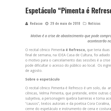
Espetáculo “Pimenta é Refres
APÓS SAIR DA KONDZILLA, DJ DANNY A
Redacao
29 de maio de 2018
Notícias
Motivo é a crise de abastecimento que pode compro
acontecerão no
O recital cênico
Piment
a
é
Refresco,
que teria
duas 
final de semana, na IDEA Casa de Cultura, foi adiad
o motivo para o cancelamento das sessões é a cris
pode dificultar o acesso do público ao local. Os ingr
de agosto.
Sobre o espetáculo
O recital cênico
Pimenta
é
Refresco
é um solo, da art
cênicas, Velma
Pimenta,
que pretende, entre outras c
subjetiva, a personagem quebra barreiras e torna ace
“causos”, textos autorais e da poetisa Cora Coralina,
cerne do espetáculo e instrumento de cena e costura