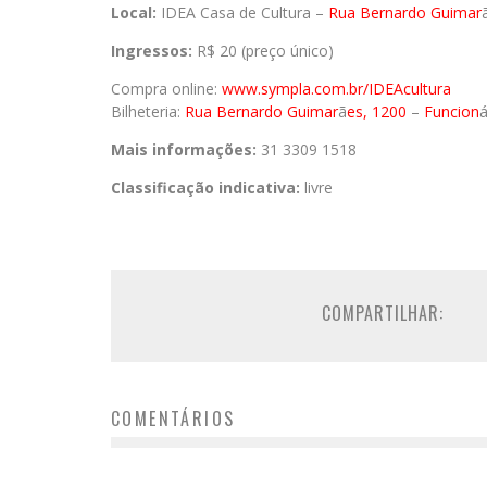
Local:
IDEA Casa de Cultura –
Rua Bernardo Guimar
Ingressos:
R$ 20 (preço único)
Compra online:
www.sympla.com.br/IDEA
cultura
Bilheteria:
Rua Bernardo Guimar
ã
es, 1200
–
Funcion
Mais informações:
31 3309 1518
Classificação indicativa:
livre
COMPARTILHAR:
COMENTÁRIOS