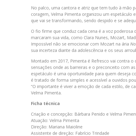
No palco, uma cantora e atriz que tem tudo à mão p
coragem, Velma
Pimenta
organizou um espetáculo e
que vai se transformando, sendo despido e se adequ
O fio firme que conduz cada cena é a voz poderosa
marcaram sua vida, como Clara Nunes, Mozart, Madr
Impossível não se emocionar com Mozart na ária
No
sua incerteza diante da adolescência e os seus arro
Montado em 2017,
Pimenta
é
Refresco
vai contra o 
sensações onde as barreiras e o preconceito com as 
espetáculo é uma oportunidade para quem deseja co
é tratado de forma simples e acessível a ouvidos po
“O importante é viver a emoção de cada estilo, de c
Velma
Pimenta
.
Ficha técnica
Criação e concepção: Bárbara Penido e Velma
Pimen
Atuação: Velma
Pimenta
Direção: Mariana Maioline
Assistente de direção: Fabrício Trindade