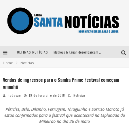
ÚLTIMAS NOTÍCIAS
Matheus & Kauan desembarcam em BH na véspera de feriado para a gravação do projeto “Astral” com participação de Simone Mendes
Home
Notícias
Paraná e Willian & Wesley se apresentam no Carretão Trevo Contagem nesta sexta-feira
Selo Moda Music confirma Bel Costa no palco Talentos da Terra do Pedro Leopoldo Rodeio Show
Vendas de ingressos para o Samba Prime Festival começam
amanhã
Após sair da KondZilla, DJ Danny Albuquerque inicia nova fase
Redacao
19 de fevereiro de 2018
Notícias
Péricles, Belo, Dilsinho, Ferrugem, Thiaguinho e Sorriso Maroto já
estão confirmados para o festival que acontecerá na Esplanada do
Mineirão no dia 26 de maio