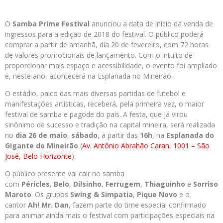
O
Samba Prime Festival
anunciou a data de início da venda de
ingressos para a edição de 2018 do festival. O público poderá
comprar a partir de amanhã, dia 20 de fevereiro, com 72 horas
de valores promocionais de lançamento. Com o intuito de
proporcionar mais espaço e acessibilidade, o evento foi ampliado
e, neste ano, acontecerá na Esplanada no Mineirão.
O estádio, palco das mais diversas partidas de futebol e
manifestações artísticas, receberá, pela primeira vez, o maior
festival de samba e pagode do país. A festa, que já virou
sinônimo de sucesso e tradição na capital mineira, será realizada
no
dia 26 de maio
,
sábado
, a partir das
16h
, na
Esplanada do
Gigante do Mineirão
(
Av. Antônio Abrahão Caran, 1001 – São
José, Belo Horizonte
).
O público presente vai cair no samba
com
Péricles
,
Belo
,
Dilsinho
,
Ferrugem
,
Thiaguinho
e
Sorriso
Maroto
. Os grupos
Swing & Simpatia
,
Pique Novo
e o
cantor
Ah! Mr. Dan
, fazem parte do time especial confirmado
para animar ainda mais o festival com participações especiais na