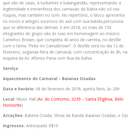
que vão de saias, à turbantes e balangandãs, representando a
legitimidade e irreverência dos carnavais da Bahia não só nas
roupas, mas também no som. No repertório, o bloco apresenta
os novos e antigos sucessos do axé com sua batida percussiva
que se diferencia das demais. E em 2018, os mais de 150
integrantes do grupo vão às ruas em homenagem ao músico
Carlinhos Brown, que completa 40 anos de carreira, no desfile
com o tema “Pinte no CarnaBrown”. O desfile será no dia 12 de
fevereiro, segunda-feira de carnaval, com concentração às 9h, na
esquina da Av. Afonso Pena com Rua da Bahia.
Serviço
Aquecimento do Carnaval – Baianas Ozadas
Data e horário:
08 de fevereiro de 2018, quinta-feira, às 20h
Local:
Music Hall (
Av. do Contorno, 3239 – Santa Efigênia, Belo
Horizonte
)
Atrações:
Bateria Ozada, Show da Banda Baianas Ozadas, e DJs
Ingressos:
Antecipado R$10