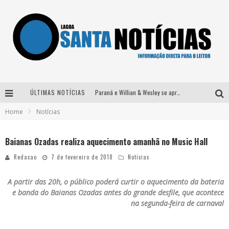
ÚLTIMAS NOTÍCIAS
Paraná e Willian & Wesley se apresentam no Carretão Trevo Contagem nesta sexta-feira
Home
Notícias
Selo Moda Music confirma Bel Costa no palco Talentos da Terra do Pedro Leopoldo Rodeio Show
Após sair da KondZilla, DJ Danny Albuquerque inicia nova fase
Baianas Ozadas realiza aquecimento amanhã no Music Hall
Matheus & Kauan desembarcam em BH na véspera de feriado para a gravação do projeto “Astral” com participação de Simone Mendes
Redacao
7 de fevereiro de 2018
Notícias
A partir das 20h, o público poderá curtir o aquecimento da bateria
e banda do Baianas Ozadas antes do grande desfile, que acontece
na segunda-feira de carnaval