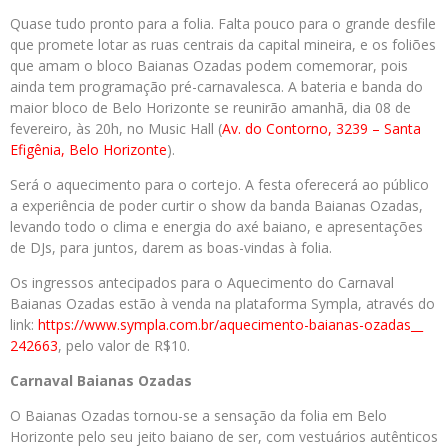
Quase tudo pronto para a folia. Falta pouco para o grande desfile
que promete lotar as ruas centrais da capital mineira, e os foliões
que amam o bloco Baianas Ozadas podem comemorar, pois
ainda tem programação pré-carnavalesca. A bateria e banda do
maior bloco de Belo Horizonte se reunirão amanhã, dia 08 de
fevereiro, às 20h, no Music Hall (
Av. do Contorno, 3239 – Santa
Efigênia, Belo Horizonte
).
Será o aquecimento para o cortejo. A festa oferecerá ao público
a experiência de poder curtir o show da banda Baianas Ozadas,
levando todo o clima e energia do axé baiano, e apresentações
de DJs, para juntos, darem as boas-vindas à folia.
Os ingressos antecipados para o Aquecimento do Carnaval
Baianas Ozadas estão à venda na plataforma Sympla, através do
link:
https://www.sympla.com.br/
aquecimento-baianas-ozadas__
242663
, pelo valor de R$10.
Carnaval Baianas Ozadas
O Baianas Ozadas tornou-se a sensação da folia em Belo
Horizonte pelo seu jeito baiano de ser, com vestuários autênticos