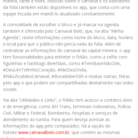
manhã, tarde e noite. Notícias sobre o carnaval e os bastidores
da folia também estão disponíveis no app, que conta com uma
equipe focada em mantê-lo atualizado constantemente.
A comodidade de escolher o bloco e já marcar na agenda
também é oferecida pelo Carnaval Belô, que, na aba “Minha
Agenda”, reúne informações como nome do bloco, data, horário
e local para que o público não perca nada da folia. Além de
centralizar as informações do carnaval da capital mineira, o app
tem funcionalidades para entreter o folião, como a selfie com
figurinhas e hashtags divertidas, como #TemBaseNãoZeh,
#DeuUmTrêmNoCoração, #MeDeuOnda,
#NãoZicaMeuCarnaval, #BoraBeberSôh e muitas outras, feitas
pelo app e que podem ser compartilhadas diretamente nas redes
sociais.
Na aba “Utilidades e Links”, o folião tem acesso a contatos úteis
e de emergência, como BH Trans, terminais rodoviários, Polícia
Civil, Militar e Federal, Bombeiros, hospitais e serviços de
atendimento ao turista. Para quem deseja acessar as
informações do app pelo computador, há a opção do
hotsite
www.carnavalbelo.com.br
, que contém as mesmas