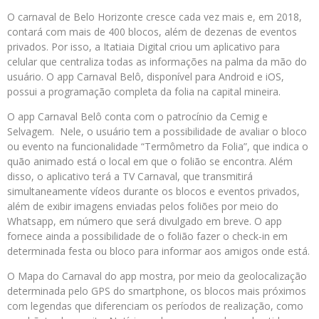
O carnaval de Belo Horizonte cresce cada vez mais e, em 2018,
contará com mais de 400 blocos, além de dezenas de eventos
privados. Por isso, a Itatiaia Digital criou um aplicativo para
celular que centraliza todas as informações na palma da mão do
usuário. O app Carnaval Belô, disponível para Android e iOS,
possui a programação completa da folia na capital mineira.
O app Carnaval Belô conta com o patrocínio da Cemig e
Selvagem. Nele, o usuário tem a possibilidade de avaliar o bloco
ou evento na funcionalidade “Termômetro da Folia”, que indica o
quão animado está o local em que o folião se encontra. Além
disso, o aplicativo terá a TV Carnaval, que transmitirá
simultaneamente vídeos durante os blocos e eventos privados,
além de exibir imagens enviadas pelos foliões por meio do
Whatsapp, em número que será divulgado em breve. O app
fornece ainda a possibilidade de o folião fazer o check-in em
determinada festa ou bloco para informar aos amigos onde está.
O Mapa do Carnaval do app mostra, por meio da geolocalização
determinada pelo GPS do smartphone, os blocos mais próximos
com legendas que diferenciam os períodos de realização, como