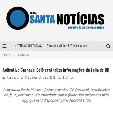
ÚLTIMAS NOTÍCIAS
Paraná e Willian & Wesley se apresentam no Carretão Trevo Contagem nesta sexta-feira
Home
Notícias
Selo Moda Music confirma Bel Costa no palco Talentos da Terra do Pedro Leopoldo Rodeio Show
Após sair da KondZilla, DJ Danny Albuquerque inicia nova fase
Aplicativo Carnaval Belô centraliza informações da folia de BH
Matheus & Kauan desembarcam em BH na véspera de feriado para a gravação do projeto “Astral” com participação de Simone Mendes
Redacao
8 de fevereiro de 2018
Notícias
Programação de blocos e festas privadas, TV Carnaval, termômetro
da folia, notícias e interatividade com o folião são oferecidos pelo
app que está disponível para Android e iOS