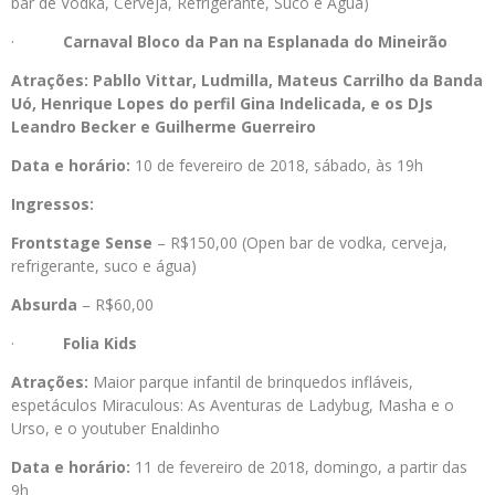
bar de Vodka, Cerveja, Refrigerante, Suco e Água)
·
Carnaval Bloco da Pan na Esplanada do Mineirão
Atrações: Pabllo Vittar, Ludmilla, Mateus Carrilho da Banda
Uó, Henrique Lopes do perfil Gina Indelicada, e os DJs
Leandro Becker e Guilherme Guerreiro
Data e horário:
10 de fevereiro de 2018, sábado, às 19h
Ingressos:
Frontstage Sense
– R$150,00 (Open bar de vodka, cerveja,
refrigerante, suco e água)
Absurda
– R$60,00
·
Folia Kids
Atrações:
Maior parque infantil de brinquedos infláveis,
espetáculos Miraculous: As Aventuras de Ladybug, Masha e o
Urso, e o youtuber Enaldinho
Data e horário:
11 de fevereiro de 2018, domingo, a partir das
9h