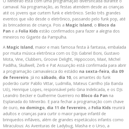
O Mineirão está com uma programação diversificada durante o
carnaval. Na programação, as festas atendem desde as crianças
até os jovens que curtem funk e eletrônico. Serão três grandes
eventos que vão desde o eletrônico, passando pelo funk pop, até
às brincadeiras de criança. Pois a
Magic Island
, o
Bloco da
Pan
e a
Folia Kids
estão confirmados para fazer a alegria dos
mineiros no Gigante da Pampulha.
A
Magic Island
, maior e mais famosa festa à fantasia, embalada
por muita música eletrônica com os DJs Gabriel Boni, Gustavo
Mota, Vine, Clubbers, Groove Delight, Hippocoon, Max!,
Michel
Padilha, Skullwell, Zerb e Pat Assunção está confirmada para abrir
a programação carnavalesca do estádio
na sexta-feira
,
dia 09
de fevereiro
. Já no
sábado
,
dia 10
, os amantes do funk
poderão curtir Pabllo Vittar, Ludmilla, Mateus Carrilho (da Banda
Uó), Henrique Lopes, responsável pelo Gina Indelicada, e os DJs
Leandro Becker e Guilherme Guerrero no
Bloco da Pan
na
Esplanada do Mineirão. E para fechar a programação com chave
de ouro,
no domingo
,
dia 11 de fevereiro
, a
Folia Kids
reunirá
adultos e crianças para curtir o maior parque infantil de
brinquedos infláveis, além de grandes espetáculos infantis como
Miraculous: As Aventuras de Ladybug, Masha e o Urso, a