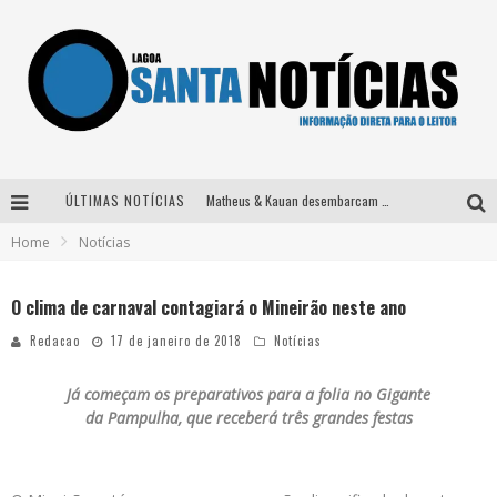
ÚLTIMAS NOTÍCIAS
Matheus & Kauan desembarcam em BH na véspera de feriado para a gravação do projeto “Astral” com participação de Simone Mendes
Home
Notícias
Paraná e Willian & Wesley se apresentam no Carretão Trevo Contagem nesta sexta-feira
Selo Moda Music confirma Bel Costa no palco Talentos da Terra do Pedro Leopoldo Rodeio Show
O clima de carnaval contagiará o Mineirão neste ano
Após sair da KondZilla, DJ Danny Albuquerque inicia nova fase
Redacao
17 de janeiro de 2018
Notícias
Já começam os preparativos para a folia no Gigante
da Pampulha, que receberá três grandes festas