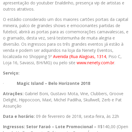
apresentação do youtuber Enaldinho, presença vip de artistas e
outros atrativos.
O estádio considerado um dos maiores cartões portais da capital
mineira, palco de grandes shows e emocionantes partidas de
futebol, abrirá as portas para as comemorações carnavalescas, e
o gramado, desta vez, será testemunha de muita alegria e
diversão. Os ingressos para os três grandes eventos já estão à
venda e podem ser adquiridos na loja da Nenety Eventos,
localizada no Shopping 5ª
Avenida (Rua Alagoas, 1314
, Piso C,
Loja 16, Savassi, BH/MG) ou pelo site
www.nenety.com.br
.
Serviço:
·
Magic Island – Belo Horizonte 2018
Atrações:
Gabriel Boni, Gustavo Mota, Vine, Clubbers, Groove
Delight, Hippocoon, Max!, Michel Padilha, Skullwell, Zerb e Pat
Assunção
Data e horário:
09 de fevereiro de 2018, sexta-feira, às 22h
Ingressos:
Setor Faraó – Lote Promocional –
R$140,00 (Open