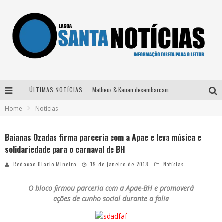
ÚLTIMAS NOTÍCIAS
Matheus & Kauan desembarcam em BH na véspera de feriado para a gravação do projeto “Astral” com participação de Simone Mendes
Home
Notícias
Paraná e Willian & Wesley se apresentam no Carretão Trevo Contagem nesta sexta-feira
Selo Moda Music confirma Bel Costa no palco Talentos da Terra do Pedro Leopoldo Rodeio Show
Baianas Ozadas firma parceria com a Apae e leva música e
solidariedade para o carnaval de BH
Após sair da KondZilla, DJ Danny Albuquerque inicia nova fase
Redacao Diario Mineiro
19 de janeiro de 2018
Notícias
O bloco firmou parceria com a Apae-BH e promoverá
ações de cunho social durante a folia