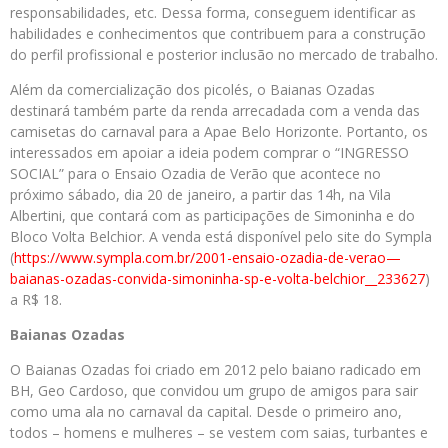
responsabilidades, etc. Dessa forma, conseguem identificar as
habilidades e conhecimentos que contribuem para a construção
do perfil profissional e posterior inclusão no mercado de trabalho.
Além da comercialização dos picolés, o Baianas Ozadas
destinará também parte da renda arrecadada com a venda das
camisetas do carnaval para a Apae Belo Horizonte. Portanto, os
interessados em apoiar a ideia podem comprar o “INGRESSO
SOCIAL” para o Ensaio Ozadia de Verão que acontece no
próximo sábado, dia 20 de janeiro, a partir das 14h, na Vila
Albertini, que contará com as participações de Simoninha e do
Bloco Volta Belchior. A venda está disponível pelo site do Sympla
(
https://www.sympla.com.br/
2001-ensaio-ozadia-de-verao—
baianas-ozadas-convida-
simoninha-sp-e-volta-belchior_
_233627
)
a R$ 18.
Baianas Ozadas
O Baianas Ozadas foi criado em 2012 pelo baiano radicado em
BH, Geo Cardoso, que convidou um grupo de amigos para sair
como uma ala no carnaval da capital. Desde o primeiro ano,
todos – homens e mulheres – se vestem com saias, turbantes e