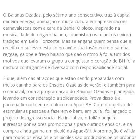
O Baianas Ozadas, pelo sétimo ano consecutivo, traz à capital
mineira energia, animação e muita cultura em apresentações
carnavalescas com a cara da Bahia. O bloco, inspirado na
musicalidade de origem baiana, conquistou os mineiros e virou
tradição em Belo Horizonte. Mas se engana quem pensa que a
receita do sucesso está só no axé e sua fusão entre o samba,
reggae, galope e frevo baiano que dão o ritmo à folia. Um dos
motivos que levaram o grupo a conquistar o coração de BH foi a
mistura contagiante de diversão com responsabilidade social.
É que, além das atrações que estão sendo preparadas com
muito carinho para os Ensaios Ozadias de Verão, e também para
o carnaval, toda a programação do Baianas Ozadas é planejada
levando em consideração a solidariedade. Prova disso é a
parceria firmada entre o bloco e a Apae-BH. Com o objetivo de
estimular as pessoas a fazerem o bem, em 2018, foi lançado o
projeto de ingresso social. Na iniciativa, o folião adquire
ingressos por valores promocionais para curtir os ensaios, e na
compra ainda ganha um picolé da Apae-BH. A promoção é válida
para todos os ensaios e os picolés são produzidos pelos próprios