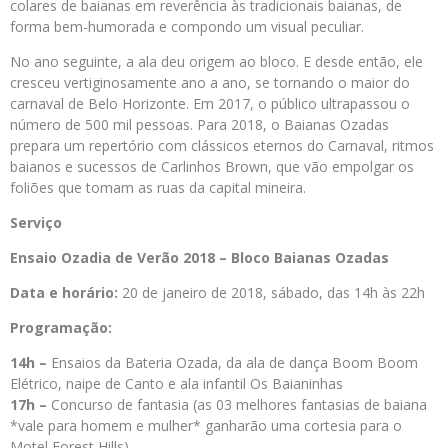
colares de baianas em reverência às tradicionais baianas, de
forma bem-humorada e compondo um visual peculiar.
No ano seguinte, a ala deu origem ao bloco. E desde então, ele
cresceu vertiginosamente ano a ano, se tornando o maior do
carnaval de Belo Horizonte. Em 2017, o público ultrapassou o
número de 500 mil pessoas. Para 2018, o Baianas Ozadas
prepara um repertório com clássicos eternos do Carnaval, ritmos
baianos e sucessos de Carlinhos Brown, que vão empolgar os
foliões que tomam as ruas da capital mineira.
Serviço
Ensaio Ozadia de Verão 2018 – Bloco Baianas Ozadas
Data e horário:
20 de janeiro de 2018, sábado, das 14h às 22h
Programação:
14h –
Ensaios da Bateria Ozada, da ala de dança Boom Boom
Elétrico, naipe de Canto e ala infantil Os Baianinhas
17h –
Concurso de fantasia (as 03 melhores fantasias de baiana
*vale para homem e mulher* ganharão uma cortesia para o
Motel Forest Hills)