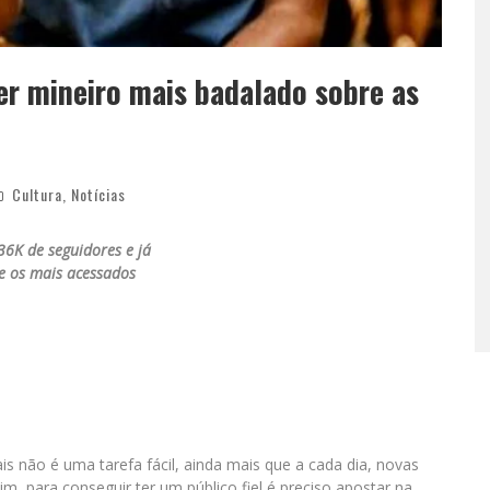
er mineiro mais badalado sobre as
Cultura
,
Notícias
36K de seguidores e já
re os mais acessados
ais não é uma tarefa fácil, ainda mais que a cada dia, novas
m, para conseguir ter um público fiel é preciso apostar na