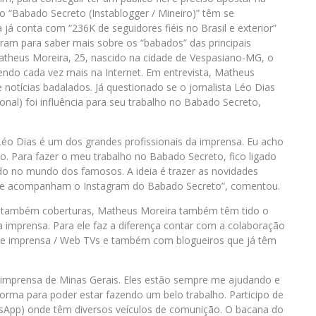
o “Babado Secreto (Instablogger / Mineiro)” têm se
já conta com “236K de seguidores fiéis no Brasil e exterior”
am para saber mais sobre os “babados” das principais
 Matheus Moreira, 25, nascido na cidade de Vespasiano-MG, o
endo cada vez mais na Internet. Em entrevista, Matheus
 notícias badalados. Já questionado se o jornalista Léo Dias
nal) foi influência para seu trabalho no Babado Secreto,
Léo Dias é um dos grandes profissionais da imprensa. Eu acho
ário. Para fazer o meu trabalho no Babado Secreto, fico ligado
do no mundo dos famosos. A ideia é trazer as novidades
ue acompanham o Instagram do Babado Secreto”, comentou.
e também coberturas, Matheus Moreira também têm tido o
a imprensa. Para ele faz a diferença contar com a colaboração
es de imprensa / Web TVs e também com blogueiros que já têm
 imprensa de Minas Gerais. Eles estão sempre me ajudando e
forma para poder estar fazendo um belo trabalho. Participo de
App) onde têm diversos veículos de comunição. O bacana do