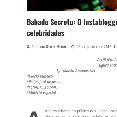
Babado Secreto: O Instablogg
celebridades
Redacao Diario Mineiro
26 de janeiro de 2018
Perfil têm 2
figura ent
*Jornalista Responsável
*Diário Mineiro
*Felipe José de Jesus
*FENAJ:15.263-MG
*Matéria especial
trair os olhares do público nas Redes Soci
plataformas vem surgindo na Internet. Assi