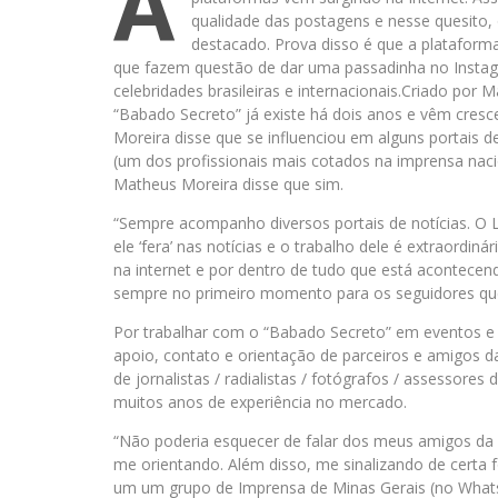
A
qualidade das postagens e nesse quesito, 
destacado. Prova disso é que a plataforma 
que fazem questão de dar uma passadinha no Instagr
celebridades brasileiras e internacionais.Criado por
“Babado Secreto” já existe há dois anos e vêm cresc
Moreira disse que se influenciou em alguns portais de
(um dos profissionais mais cotados na imprensa nacio
Matheus Moreira disse que sim.
“Sempre acompanho diversos portais de notícias. O 
ele ‘fera’ nas notícias e o trabalho dele é extraordin
na internet e por dentro de tudo que está acontecen
sempre no primeiro momento para os seguidores q
Por trabalhar com o “Babado Secreto” em eventos 
apoio, contato e orientação de parceiros e amigos d
de jornalistas / radialistas / fotógrafos / assessor
muitos anos de experiência no mercado.
“Não poderia esquecer de falar dos meus amigos da
me orientando. Além disso, me sinalizando de certa 
um um grupo de Imprensa de Minas Gerais (no Whats