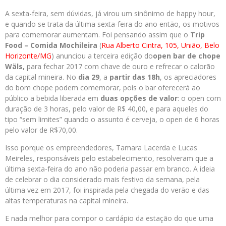
A sexta-feira, sem dúvidas, já virou um sinônimo de happy hour,
e quando se trata da última sexta-feira do ano então, os motivos
para comemorar aumentam. Foi pensando assim que o
Trip
Food – Comida Mochileira
(
Rua Alberto Cintra, 105, União, Belo
Horizonte/MG
) anunciou a terceira edição do
open bar de chope
Wäls
,
para fechar 2017 com chave de ouro e refrecar o calorão
da capital mineira. No
dia 29
, a
partir das 18h
, os apreciadores
do bom chope podem comemorar, pois o bar oferecerá ao
público a bebida liberada em
duas opções de valor
: o open com
duração de 3 horas, pelo valor de R$ 40,00, e para aqueles do
tipo “sem limites” quando o assunto é cerveja, o open de 6 horas
pelo valor de R$70,00.
Isso porque os empreendedores, Tamara Lacerda e Lucas
Meireles, responsáveis pelo estabelecimento, resolveram que a
última sexta-feira do ano não poderia passar em branco. A ideia
de celebrar o dia considerado mais festivo da semana, pela
última vez em 2017, foi inspirada pela chegada do verão e das
altas temperaturas na capital mineira.
E nada melhor para compor o cardápio da estação do que uma