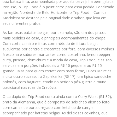
boa batata frita, acompanhada por aquela cervejinha bem gelada.
Por isso, o Trip Food é o point certo para essa pedida. Localizado
na região Nordeste de Belo Horizonte, o Trip Food – Comida
Mochileira se destaca pela originalidade e sabor, que leva em
seus diferentes pratos.
As famosas batatas belgas, por exemplo, são um dos pratos
mais pedidos da casa, e principais acompanhantes do chope.
Com corte caseiro e fritas com método de fritura belga,
suculentas por dentro e crocantes por fora, com diversos molhos
à escolha e sabores marcantes como costelinha, lemon pepper,
curry, picante, chimichurri e a moda da casa, Trip Food, elas são
servidas em porções individuais a R$ 10 pequena ou R$ 15
grande. Mas para quem estiver com mais fome, Lucas Meireles
indica outro sucesso, o Zapiekanka (R$ 17), um típico sanduíche
polonês, com baguete, criado no período pós-guerra e muito
tradicional nas ruas da Cracóvia.
O cardápio do Trip Food conta ainda com o Curry Wurst (R$ 32),
prato da Alemanha, que é composto de salsichão alemão feito
com carnes de porco, regado com ketchup de curry e
acompanhado por batatas belgas. As deliciosas coxinhas, que