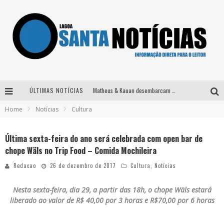
ÚLTIMAS NOTÍCIAS
Matheus & Kauan desembarcam em BH na véspera de feriado para a gravação do projeto “Astral” com participação de Simone Mendes
Home
Notícias
Cultura
Paraná e Willian & Wesley se apresentam no Carretão Trevo Contagem nesta sexta-feira
Selo Moda Music confirma Bel Costa no palco Talentos da Terra do Pedro Leopoldo Rodeio Show
Última sexta-feira do ano será celebrada com open bar de
chope Wäls no Trip Food – Comida Mochileira
Após sair da KondZilla, DJ Danny Albuquerque inicia nova fase
Redacao
26 de dezembro de 2017
Cultura
,
Notícias
Nesta sexta-feira, dia 29, a partir das 18h, o chope Wäls estará
liberado ao valor de
R$ 40,00 por 3 horas e R$70,00 por 6 horas