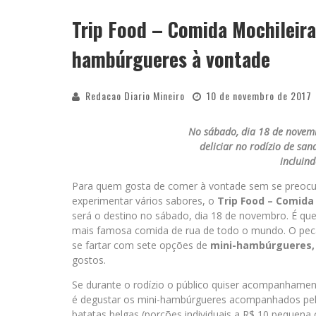
Trip Food – Comida Mochileira
APÓS SAIR DA KONDZILLA, DJ DANNY A
hambúrgueres à vontade
Redacao Diario Mineiro
10 de novembro de 2017
No sábado, dia 18 de novemb
deliciar no rodízio de sa
incluin
Para quem gosta de comer à vontade sem se preocu
experimentar vários sabores, o
Trip Food – Comida
será o destino no sábado, dia 18 de novembro. É qu
mais famosa comida de rua de todo o mundo. O peca
se fartar com sete opções de
mini-hambúrgueres,
gostos.
Se durante o rodízio o público quiser acompanhament
é degustar os mini-hambúrgueres acompanhados pelo
batatas belgas (porções individuais a R$ 10 pequena