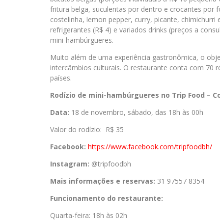
fritura belga, suculentas por dentro e crocantes po
costelinha, lemon pepper, curry, picante, chimichurri
refrigerantes (R$ 4) e variados drinks (preços a c
mini-hambúrgueres.
Muito além de uma experiência gastronômica, o obje
intercâmbios culturais. O restaurante conta com 70 ró
países.
Rodízio de mini-hambúrgueres no Trip Food – C
Data:
18 de novembro, sábado, das 18h às 00h
Valor do rodízio: R$ 35
Facebook:
https://www.facebook.com/
tripfoodbh/
Instagram:
@tripfoodbh
Mais informações e reservas:
31 97557 8354
Funcionamento do restaurante:
Quarta-feira: 18h às 02h