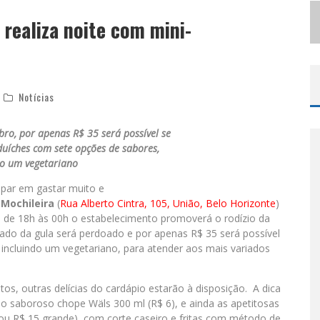
S
ELO MODA MUSIC CONFIRMA BEL COSTA NO PALCO TALENTOS DA TERRA DO PEDRO LEOPOLDO RODEIO SHOW
 realiza noite com mini-
LBUQUERQUE INICIA NOVA FASE
Notícias
ro, por apenas R$ 35 será possível se
nduíches com sete opções de sabores,
do um vegetariano
par em gastar muito e
 Mochileira
(
Rua Alberto Cintra, 105, União, Belo Horizonte
)
e de 18h às 00h o estabelecimento promoverá o rodízio da
do da gula será perdoado e por apenas R$ 35 será possível
incluindo um vegetariano, para atender aos mais variados
os, outras delícias do cardápio estarão à disposição. A dica
 saboroso chope Wäls 300 ml (R$ 6), e ainda as apetitosas
 ou R$ 15 grande), com corte caseiro e fritas com método de