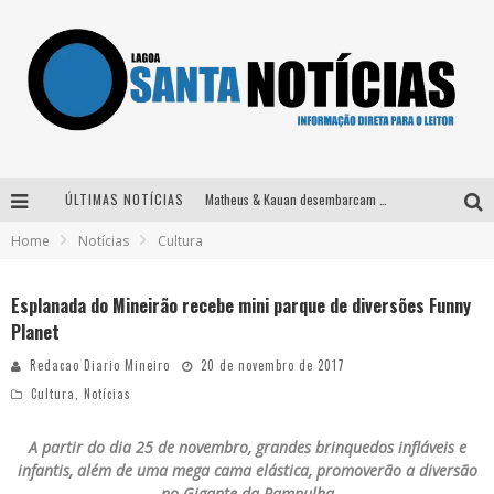
ÚLTIMAS NOTÍCIAS
Matheus & Kauan desembarcam em BH na véspera de feriado para a gravação do projeto “Astral” com participação de Simone Mendes
Home
Notícias
Cultura
Paraná e Willian & Wesley se apresentam no Carretão Trevo Contagem nesta sexta-feira
Selo Moda Music confirma Bel Costa no palco Talentos da Terra do Pedro Leopoldo Rodeio Show
Esplanada do Mineirão recebe mini parque de diversões Funny
Planet
Após sair da KondZilla, DJ Danny Albuquerque inicia nova fase
Redacao Diario Mineiro
20 de novembro de 2017
Cultura
,
Notícias
A partir do dia 25 de novembro, grandes brinquedos infláveis e
infantis, além de uma mega cama elástica, promoverão a diversão
no Gigante da Pampulha